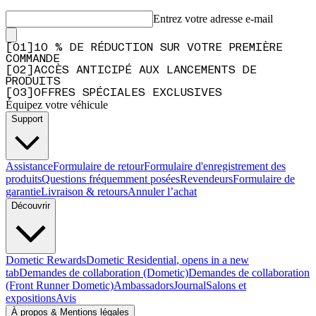
Entrez votre adresse e-mail
[
0
1
]
10 % DE RÉDUCTION SUR VOTRE PREMIÈRE
COMMANDE
[
0
2
]
ACCÈS ANTICIPÉ AUX LANCEMENTS DE
PRODUITS
[
0
3
]
OFFRES SPÉCIALES EXCLUSIVES
Équipez votre véhicule
Support
Assistance
Formulaire de retour
Formulaire d'enregistrement des
produits
Questions fréquemment posées
Revendeurs
Formulaire de
garantie
Livraison & retours
Annuler l’achat
Découvrir
Dometic Rewards
Dometic Residential
, opens in a new
tab
Demandes de collaboration (Dometic)
Demandes de collaboration
(Front Runner Dometic)
Ambassadors
Journal
Salons et
expositions
Avis
À propos & Mentions légales