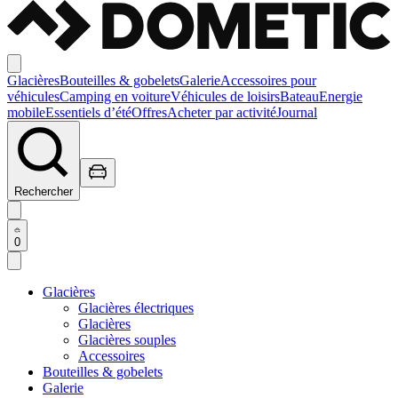
Glacières
Bouteilles & gobelets
Galerie
Accessoires pour
véhicules
Camping en voiture
Véhicules de loisirs
Bateau
Energie
mobile
Essentiels d’été
Offres
Acheter par activité
Journal
Rechercher
0
Glacières
Glacières électriques
Glacières
Glacières souples
Accessoires
Bouteilles & gobelets
Galerie