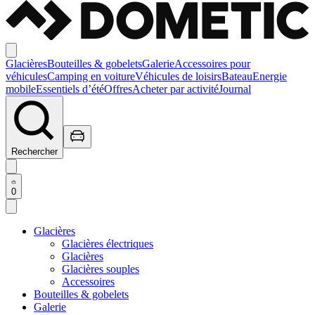
Glacières
Bouteilles & gobelets
Galerie
Accessoires pour
véhicules
Camping en voiture
Véhicules de loisirs
Bateau
Energie
mobile
Essentiels d’été
Offres
Acheter par activité
Journal
Rechercher
0
Glacières
Glacières électriques
Glacières
Glacières souples
Accessoires
Bouteilles & gobelets
Galerie