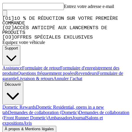
Entrez votre adresse e-mail
[
0
1
]
10 % DE RÉDUCTION SUR VOTRE PREMIÈRE
COMMANDE
[
0
2
]
ACCÈS ANTICIPÉ AUX LANCEMENTS DE
PRODUITS
[
0
3
]
OFFRES SPÉCIALES EXCLUSIVES
Équipez votre véhicule
Support
Assistance
Formulaire de retour
Formulaire d'enregistrement des
produits
Questions fréquemment posées
Revendeurs
Formulaire de
garantie
Livraison & retours
Annuler l’achat
Découvrir
Dometic Rewards
Dometic Residential
, opens in a new
tab
Demandes de collaboration (Dometic)
Demandes de collaboration
(Front Runner Dometic)
Ambassadors
Journal
Salons et
expositions
Avis
À propos & Mentions légales