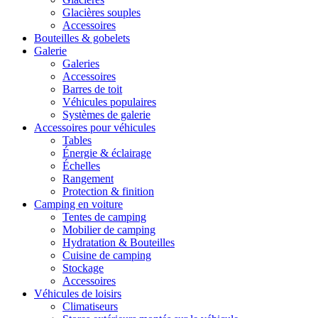
Glacières souples
Accessoires
Bouteilles & gobelets
Galerie
Galeries
Accessoires
Barres de toit
Véhicules populaires
Systèmes de galerie
Accessoires pour véhicules
Tables
Énergie & éclairage
Échelles
Rangement
Protection & finition
Camping en voiture
Tentes de camping
Mobilier de camping
Hydratation & Bouteilles
Cuisine de camping
Stockage
Accessoires
Véhicules de loisirs
Climatiseurs