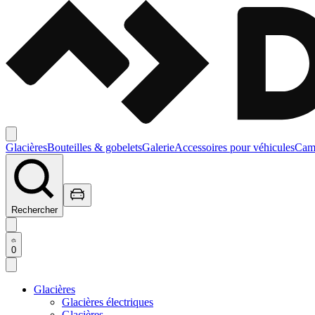
Glacières
Bouteilles & gobelets
Galerie
Accessoires pour véhicules
Camp
Rechercher
0
Glacières
Glacières électriques
Glacières