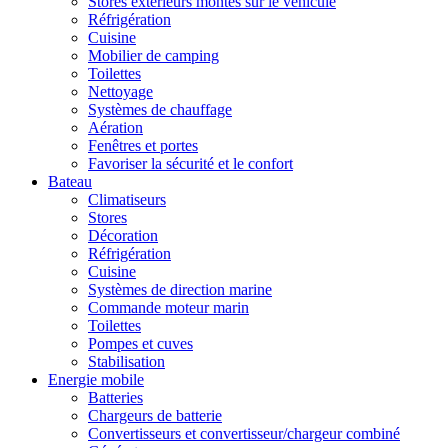
Stores extérieurs montés sur le véhicule
Réfrigération
Cuisine
Mobilier de camping
Toilettes
Nettoyage
Systèmes de chauffage
Aération
Fenêtres et portes
Favoriser la sécurité et le confort
Bateau
Climatiseurs
Stores
Décoration
Réfrigération
Cuisine
Systèmes de direction marine
Commande moteur marin
Toilettes
Pompes et cuves
Stabilisation
Energie mobile
Batteries
Chargeurs de batterie
Convertisseurs et convertisseur/chargeur combiné