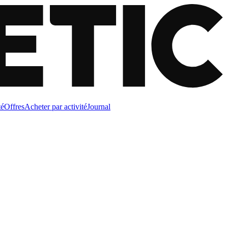
té
Offres
Acheter par activité
Journal