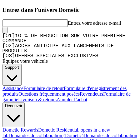
Entrez dans l’univers Dometic
Entrez votre adresse e-mail
[
0
1
]
10 % DE RÉDUCTION SUR VOTRE PREMIÈRE
COMMANDE
[
0
2
]
ACCÈS ANTICIPÉ AUX LANCEMENTS DE
PRODUITS
[
0
3
]
OFFRES SPÉCIALES EXCLUSIVES
Équipez votre véhicule
Support
Assistance
Formulaire de retour
Formulaire d'enregistrement des
produits
Questions fréquemment posées
Revendeurs
Formulaire de
garantie
Livraison & retours
Annuler l’achat
Découvrir
Dometic Rewards
Dometic Residential
, opens in a new
tab
Demandes de collaboration (Dometic)
Demandes de collaboration