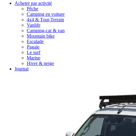
Acheter par activité
Pêche
Camping en voiture
4x4 & Tout-Terrain
Vanlife
Camping-car & van
Mountain bike
Escalade
Pagaie
Le surf
Marine
Hiver & neige
Journal