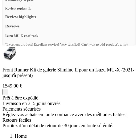
Review topics:
[].
Review highlights
Reviews
Isuzu MU-X roof rack
"Excellent product! Excellent service! Very satisfied! Can't wait to add product's to my
rack!"
—
Andre w.
(
5/5
)
Safari roof rack
Front Runner Kit de galerie Slimline II pour un Isuzu MU-X (2021-
"What a pleasure it is to deal with front runner, the Kit arrived after 3 days and was a
jusqu'à présent)
wonderful DIY experience to assemble and fit. Fantastic products."
1549,00 €
—
Ian J.
(
5/5
)
Rails, rack & quick release brackets
Prêt à être expédié
Livraison en 3–5 jours ouvrés.
"Such excellent products and easy diy kits. Surely worth it."
Paiements sécurisés
—
Frans N.
(
5/5
)
Réglez vos achats en toute confiance avec des méthodes fiables.
Retours faciles
Q&A
Profitez d’un délai de retour de 30 jours en toute sérénité.
Home