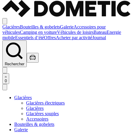
Glacières
Bouteilles & gobelets
Galerie
Accessoires pour
véhicules
Camping en voiture
Véhicules de loisirs
Bateau
Energie
mobile
Essentiels d’été
Offres
Acheter par activité
Journal
Rechercher
0
Glacières
Glacières électriques
Glacières
Glacières souples
Accessoires
Bouteilles & gobelets
Galerie