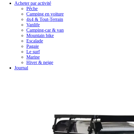
Acheter par activité
Pêche
Camping en voiture
4x4 & Tout-Terrain
Vanlife
Camping-car & van
Mountain bike
Escalade
Pagaie
Le surf
Marine
Hiver & neige
Journal