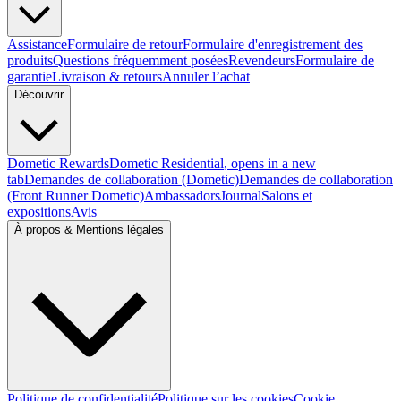
Assistance
Formulaire de retour
Formulaire d'enregistrement des
produits
Questions fréquemment posées
Revendeurs
Formulaire de
garantie
Livraison & retours
Annuler l’achat
Découvrir
Dometic Rewards
Dometic Residential
, opens in a new
tab
Demandes de collaboration (Dometic)
Demandes de collaboration
(Front Runner Dometic)
Ambassadors
Journal
Salons et
expositions
Avis
À propos & Mentions légales
Politique de confidentialité
Politique sur les cookies
Cookie