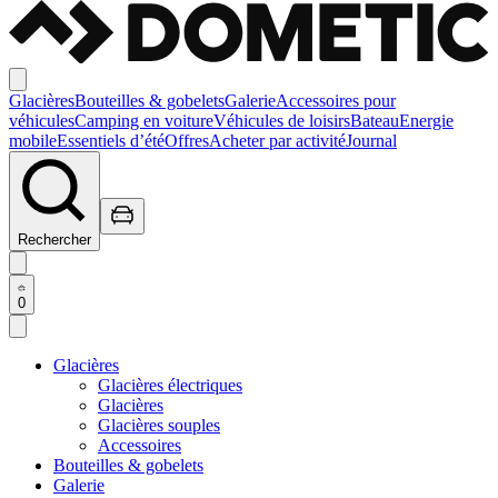
Glacières
Bouteilles & gobelets
Galerie
Accessoires pour
véhicules
Camping en voiture
Véhicules de loisirs
Bateau
Energie
mobile
Essentiels d’été
Offres
Acheter par activité
Journal
Rechercher
0
Glacières
Glacières électriques
Glacières
Glacières souples
Accessoires
Bouteilles & gobelets
Galerie