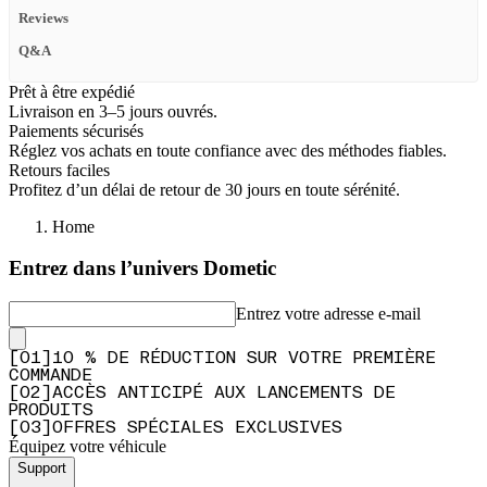
Reviews
Q&A
Prêt à être expédié
Livraison en 3–5 jours ouvrés.
Paiements sécurisés
Réglez vos achats en toute confiance avec des méthodes fiables.
Retours faciles
Profitez d’un délai de retour de 30 jours en toute sérénité.
Home
Entrez dans l’univers Dometic
Entrez votre adresse e-mail
[
0
1
]
10 % DE RÉDUCTION SUR VOTRE PREMIÈRE
COMMANDE
[
0
2
]
ACCÈS ANTICIPÉ AUX LANCEMENTS DE
PRODUITS
[
0
3
]
OFFRES SPÉCIALES EXCLUSIVES
Équipez votre véhicule
Support