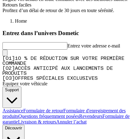
"Goed product voor een fatsoenlijke prijs en een snelle levering."
Retours faciles
Profitez d’un délai de retour de 30 jours en toute sérénité.
—
Maurice E.
(
5/5
)
Home
Uitstekend
"Top. Zowel deze webwinkel als de maxtracks lite"
Entrez dans l’univers Dometic
—
Louis B.
(
5/5
)
Entrez votre adresse e-mail
Gerne wieder
"Solide Verarbeitung und schneller Versand"
[
0
1
]
10 % DE RÉDUCTION SUR VOTRE PREMIÈRE
—
Anne S.
(
5/5
)
COMMANDE
[
0
2
]
ACCÈS ANTICIPÉ AUX LANCEMENTS DE
Maxtrax Lite
PRODUITS
[
0
3
]
OFFRES SPÉCIALES EXCLUSIVES
"Light & Strong"
Équipez votre véhicule
—
Jacques P.
(
5/5
)
Support
Q&A
Assistance
Formulaire de retour
Formulaire d'enregistrement des
produits
Questions fréquemment posées
Revendeurs
Formulaire de
garantie
Livraison & retours
Annuler l’achat
Découvrir