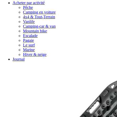
Acheter par activité
Pêche
Camping en voiture
4x4 & Tout-Terrain
Vanlife
Camping-car & van
Mountain bike
Escalade
Pagaie
Le surf
Marine
Hiver & neige
Journal