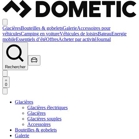
Glacières
Bouteilles & gobelets
Galerie
Accessoires pour
véhicules
Camping en voiture
Véhicules de loisirs
Bateau
Energie
mobile
Essentiels d’été
Offres
Acheter par activité
Journal
Rechercher
0
Glacières
Glacières électriques
Glacières
Glacières souples
Accessoires
Bouteilles & gobelets
Galerie