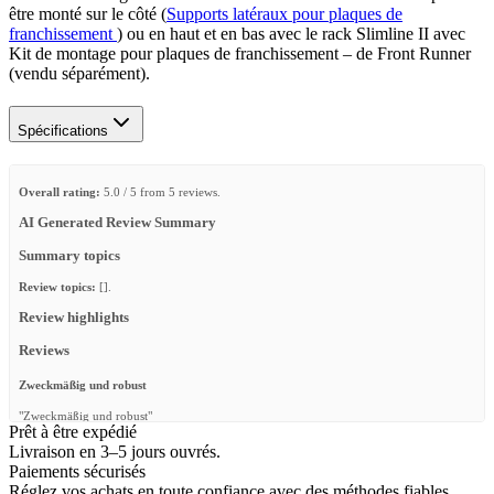
être monté sur le côté (
Supports latéraux pour plaques de
franchissement
) ou en haut et en bas avec le rack Slimline II avec
Kit de montage pour plaques de franchissement – de Front Runner
(vendu séparément).
Spécifications
Overall rating:
5.0 / 5 from 5 reviews.
AI Generated Review Summary
Summary topics
Review topics:
[].
Review highlights
Reviews
Zweckmäßig und robust
"Zweckmäßig und robust"
Prêt à être expédié
—
Uwe D.
(
5/5
)
Livraison en 3–5 jours ouvrés.
Paiements sécurisés
Goed
Réglez vos achats en toute confiance avec des méthodes fiables.