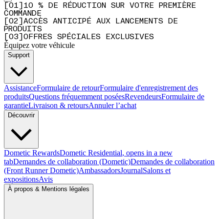
[
0
1
]
10 % DE RÉDUCTION SUR VOTRE PREMIÈRE
COMMANDE
[
0
2
]
ACCÈS ANTICIPÉ AUX LANCEMENTS DE
PRODUITS
[
0
3
]
OFFRES SPÉCIALES EXCLUSIVES
Équipez votre véhicule
Support
Assistance
Formulaire de retour
Formulaire d'enregistrement des
produits
Questions fréquemment posées
Revendeurs
Formulaire de
garantie
Livraison & retours
Annuler l’achat
Découvrir
Dometic Rewards
Dometic Residential
, opens in a new
tab
Demandes de collaboration (Dometic)
Demandes de collaboration
(Front Runner Dometic)
Ambassadors
Journal
Salons et
expositions
Avis
À propos & Mentions légales