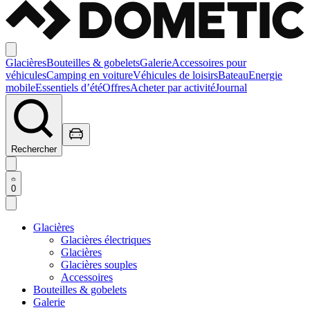
Glacières
Bouteilles & gobelets
Galerie
Accessoires pour
véhicules
Camping en voiture
Véhicules de loisirs
Bateau
Energie
mobile
Essentiels d’été
Offres
Acheter par activité
Journal
Rechercher
0
Glacières
Glacières électriques
Glacières
Glacières souples
Accessoires
Bouteilles & gobelets
Galerie