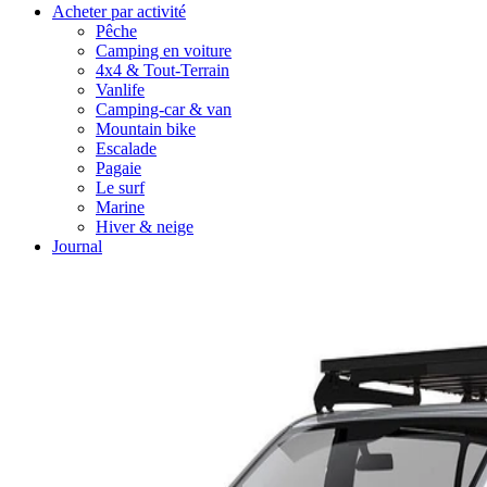
Acheter par activité
Pêche
Camping en voiture
4x4 & Tout-Terrain
Vanlife
Camping-car & van
Mountain bike
Escalade
Pagaie
Le surf
Marine
Hiver & neige
Journal