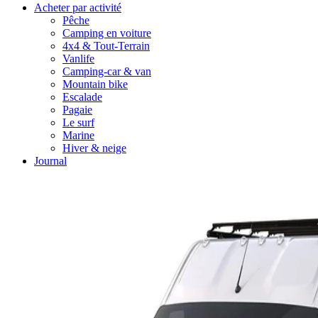
Acheter par activité
Pêche
Camping en voiture
4x4 & Tout-Terrain
Vanlife
Camping-car & van
Mountain bike
Escalade
Pagaie
Le surf
Marine
Hiver & neige
Journal