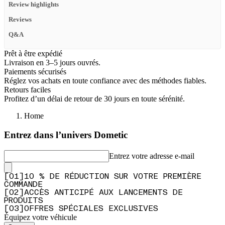
Review highlights
Reviews
Q&A
Prêt à être expédié
Livraison en 3–5 jours ouvrés.
Paiements sécurisés
Réglez vos achats en toute confiance avec des méthodes fiables.
Retours faciles
Profitez d’un délai de retour de 30 jours en toute sérénité.
Home
Entrez dans l’univers Dometic
Entrez votre adresse e-mail
[
0
1
]
10 % DE RÉDUCTION SUR VOTRE PREMIÈRE
COMMANDE
[
0
2
]
ACCÈS ANTICIPÉ AUX LANCEMENTS DE
PRODUITS
[
0
3
]
OFFRES SPÉCIALES EXCLUSIVES
Équipez votre véhicule