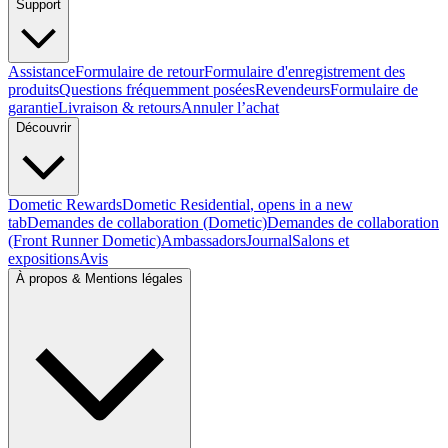
Support
Assistance
Formulaire de retour
Formulaire d'enregistrement des
produits
Questions fréquemment posées
Revendeurs
Formulaire de
garantie
Livraison & retours
Annuler l’achat
Découvrir
Dometic Rewards
Dometic Residential
, opens in a new
tab
Demandes de collaboration (Dometic)
Demandes de collaboration
(Front Runner Dometic)
Ambassadors
Journal
Salons et
expositions
Avis
À propos & Mentions légales