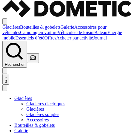
Glacières
Bouteilles & gobelets
Galerie
Accessoires pour
véhicules
Camping en voiture
Véhicules de loisirs
Bateau
Energie
mobile
Essentiels d’été
Offres
Acheter par activité
Journal
Rechercher
0
Glacières
Glacières électriques
Glacières
Glacières souples
Accessoires
Bouteilles & gobelets
Galerie