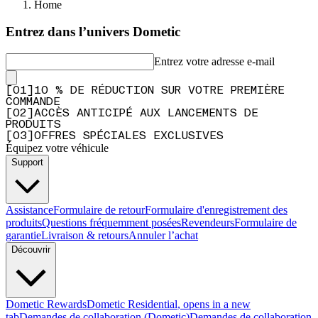
Q&A
Home
Entrez dans l’univers Dometic
Entrez votre adresse e-mail
[
0
1
]
10 % DE RÉDUCTION SUR VOTRE PREMIÈRE
COMMANDE
[
0
2
]
ACCÈS ANTICIPÉ AUX LANCEMENTS DE
PRODUITS
[
0
3
]
OFFRES SPÉCIALES EXCLUSIVES
Équipez votre véhicule
Support
Assistance
Formulaire de retour
Formulaire d'enregistrement des
produits
Questions fréquemment posées
Revendeurs
Formulaire de
garantie
Livraison & retours
Annuler l’achat
Découvrir
Dometic Rewards
Dometic Residential
, opens in a new
tab
Demandes de collaboration (Dometic)
Demandes de collaboration