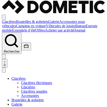
Glacières
Bouteilles & gobelets
Galerie
Accessoires pour
véhicules
Camping en voiture
Véhicules de loisirs
Bateau
Energie
mobile
Essentiels d’été
Offres
Acheter par activité
Journal
Rechercher
0
Glacières
Glacières électriques
Glacières
Glacières souples
Accessoires
Bouteilles & gobelets
Galerie