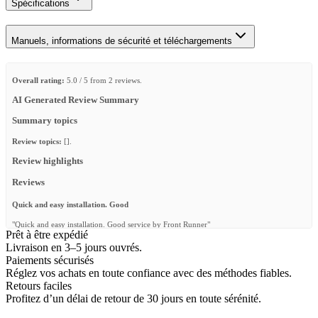
Spécifications
Manuels, informations de sécurité et téléchargements
Overall rating:
5.0 / 5 from 2 reviews.
AI Generated Review Summary
Summary topics
Review topics:
[].
Review highlights
Reviews
Quick and easy installation. Good
"Quick and easy installation. Good service by Front Runner"
Prêt à être expédié
—
Fréderic G.
(
5/5
)
Livraison en 3–5 jours ouvrés.
Paiements sécurisés
Great rack
Réglez vos achats en toute confiance avec des méthodes fiables.
"Fits perfectly in my range rover 85"
Retours faciles
Profitez d’un délai de retour de 30 jours en toute sérénité.
—
Rafael N.
(
5/5
)