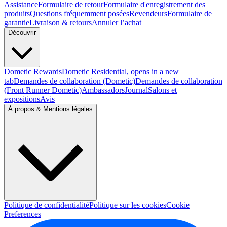
Assistance
Formulaire de retour
Formulaire d'enregistrement des
produits
Questions fréquemment posées
Revendeurs
Formulaire de
garantie
Livraison & retours
Annuler l’achat
Découvrir
Dometic Rewards
Dometic Residential
, opens in a new
tab
Demandes de collaboration (Dometic)
Demandes de collaboration
(Front Runner Dometic)
Ambassadors
Journal
Salons et
expositions
Avis
À propos & Mentions légales
Politique de confidentialité
Politique sur les cookies
Cookie
Preferences