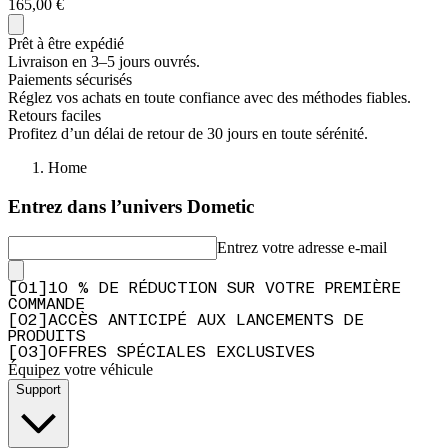
165,00 €
Prêt à être expédié
Livraison en 3–5 jours ouvrés.
Paiements sécurisés
Réglez vos achats en toute confiance avec des méthodes fiables.
Retours faciles
Profitez d’un délai de retour de 30 jours en toute sérénité.
Home
Entrez dans l’univers Dometic
Entrez votre adresse e-mail
[
0
1
]
10 % DE RÉDUCTION SUR VOTRE PREMIÈRE
COMMANDE
[
0
2
]
ACCÈS ANTICIPÉ AUX LANCEMENTS DE
PRODUITS
[
0
3
]
OFFRES SPÉCIALES EXCLUSIVES
Équipez votre véhicule
Support