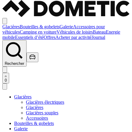
Glacières
Bouteilles & gobelets
Galerie
Accessoires pour
véhicules
Camping en voiture
Véhicules de loisirs
Bateau
Energie
mobile
Essentiels d’été
Offres
Acheter par activité
Journal
Rechercher
0
Glacières
Glacières électriques
Glacières
Glacières souples
Accessoires
Bouteilles & gobelets
Galerie