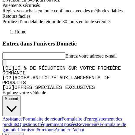
Paiements sécurisés
Réglez vos achats en toute confiance avec des méthodes fiables.
Retours faciles
Profitez d’un délai de retour de 30 jours en toute sérénité.
Home
Entrez dans l’univers Dometic
Entrez votre adresse e-mail
[
0
1
]
10 % DE RÉDUCTION SUR VOTRE PREMIÈRE
COMMANDE
[
0
2
]
ACCÈS ANTICIPÉ AUX LANCEMENTS DE
PRODUITS
[
0
3
]
OFFRES SPÉCIALES EXCLUSIVES
Équipez votre véhicule
Support
Assistance
Formulaire de retour
Formulaire d'enregistrement des
produits
Questions fréquemment posées
Revendeurs
Formulaire de
garantie
Livraison & retours
Annuler l’achat