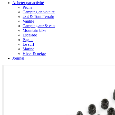
Acheter par activité
Pêche
Camping en voiture
4x4 & Tout-Terrain
Vanlife
Camping-car & van
Mountain bike
Escalade
Pagaie
Le surf
Marine
Hiver & neige
Journal