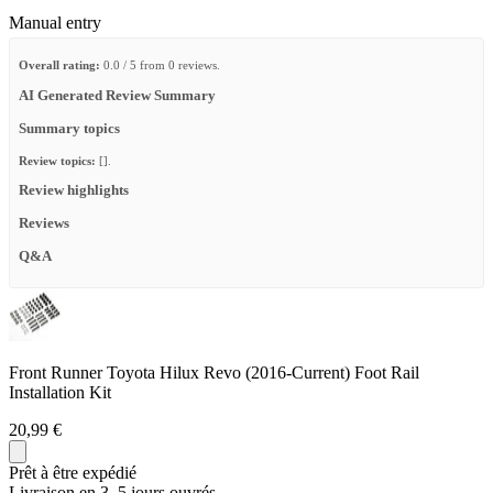
Manual entry
Overall rating:
0.0 / 5 from 0 reviews.
AI Generated Review Summary
Summary topics
Review topics:
[].
Review highlights
Reviews
Q&A
Front Runner Toyota Hilux Revo (2016-Current) Foot Rail
Installation Kit
20,99 €
Prêt à être expédié
Livraison en 3–5 jours ouvrés.