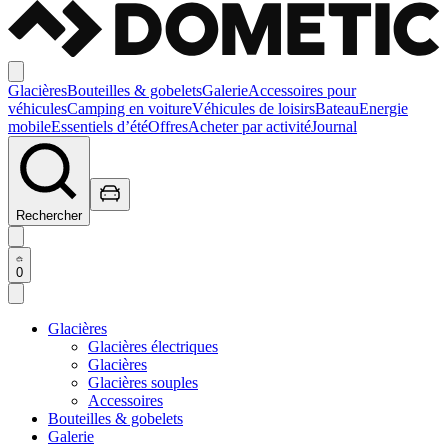
Glacières
Bouteilles & gobelets
Galerie
Accessoires pour
véhicules
Camping en voiture
Véhicules de loisirs
Bateau
Energie
mobile
Essentiels d’été
Offres
Acheter par activité
Journal
Rechercher
0
Glacières
Glacières électriques
Glacières
Glacières souples
Accessoires
Bouteilles & gobelets
Galerie