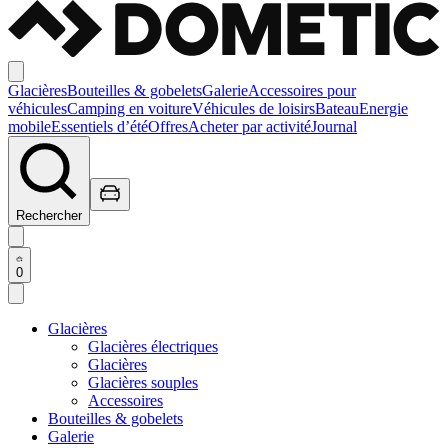
Glacières
Bouteilles & gobelets
Galerie
Accessoires pour
véhicules
Camping en voiture
Véhicules de loisirs
Bateau
Energie
mobile
Essentiels d’été
Offres
Acheter par activité
Journal
Rechercher
0
Glacières
Glacières électriques
Glacières
Glacières souples
Accessoires
Bouteilles & gobelets
Galerie