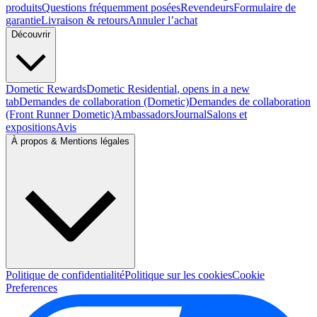
produits
Questions fréquemment posées
Revendeurs
Formulaire de
garantie
Livraison & retours
Annuler l’achat
Découvrir
Dometic Rewards
Dometic Residential
, opens in a new
tab
Demandes de collaboration (Dometic)
Demandes de collaboration
(Front Runner Dometic)
Ambassadors
Journal
Salons et
expositions
Avis
À propos & Mentions légales
Politique de confidentialité
Politique sur les cookies
Cookie
Preferences