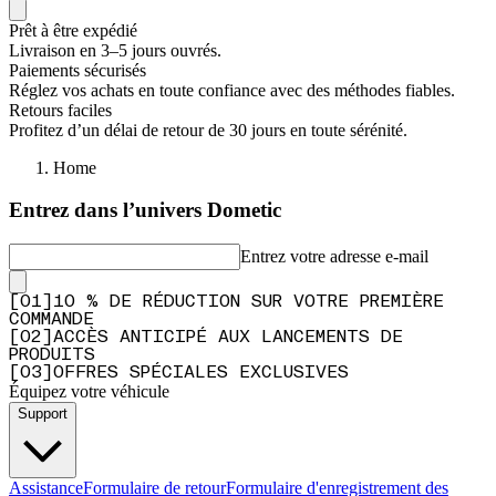
Prêt à être expédié
Livraison en 3–5 jours ouvrés.
Paiements sécurisés
Réglez vos achats en toute confiance avec des méthodes fiables.
Retours faciles
Profitez d’un délai de retour de 30 jours en toute sérénité.
Home
Entrez dans l’univers Dometic
Entrez votre adresse e-mail
[
0
1
]
10 % DE RÉDUCTION SUR VOTRE PREMIÈRE
COMMANDE
[
0
2
]
ACCÈS ANTICIPÉ AUX LANCEMENTS DE
PRODUITS
[
0
3
]
OFFRES SPÉCIALES EXCLUSIVES
Équipez votre véhicule
Support
Assistance
Formulaire de retour
Formulaire d'enregistrement des