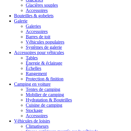
Glacières souples
Accessoires
Bouteilles & gobelets
Galerie
Galeries
Accessoires
Barres de toit
Véhicules populaires
Systèmes de galerie
Accessoires pour véhicules
Tables
Énergie & éclairage
Échelles
Rangement
Protection & finition
Camping en voiture
Tentes de camping
Mobilier de camping
Hydratation & Bouteilles
Cuisine de camping
Stockage
Accessoires
Véhicules de loisirs
Climatiseurs