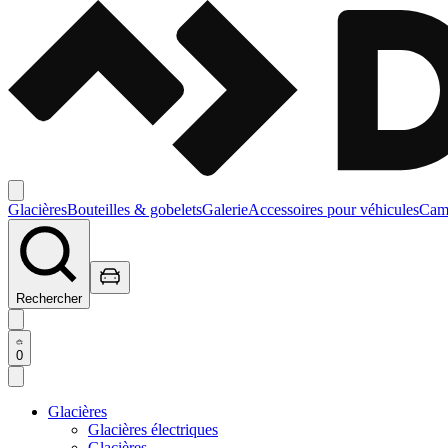
Glacières
Bouteilles & gobelets
Galerie
Accessoires pour véhicules
Camp
Rechercher
0
Glacières
Glacières électriques
Glacières