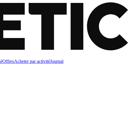
té
Offres
Acheter par activité
Journal