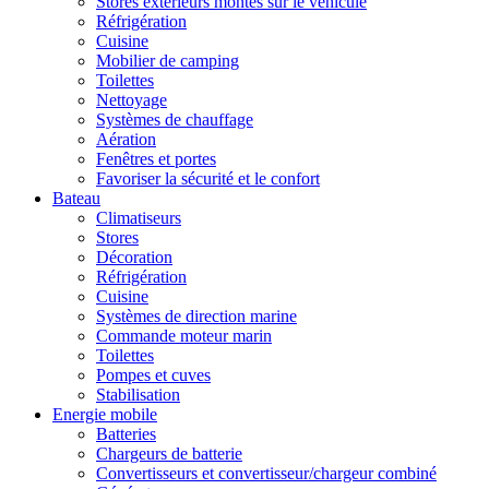
Stores extérieurs montés sur le véhicule
Réfrigération
Cuisine
Mobilier de camping
Toilettes
Nettoyage
Systèmes de chauffage
Aération
Fenêtres et portes
Favoriser la sécurité et le confort
Bateau
Climatiseurs
Stores
Décoration
Réfrigération
Cuisine
Systèmes de direction marine
Commande moteur marin
Toilettes
Pompes et cuves
Stabilisation
Energie mobile
Batteries
Chargeurs de batterie
Convertisseurs et convertisseur/chargeur combiné