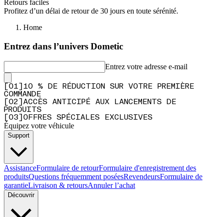
Retours faciles
Profitez d’un délai de retour de 30 jours en toute sérénité.
Home
Entrez dans l’univers Dometic
Entrez votre adresse e-mail
[
0
1
]
10 % DE RÉDUCTION SUR VOTRE PREMIÈRE
COMMANDE
[
0
2
]
ACCÈS ANTICIPÉ AUX LANCEMENTS DE
PRODUITS
[
0
3
]
OFFRES SPÉCIALES EXCLUSIVES
Équipez votre véhicule
Support
Assistance
Formulaire de retour
Formulaire d'enregistrement des
produits
Questions fréquemment posées
Revendeurs
Formulaire de
garantie
Livraison & retours
Annuler l’achat
Découvrir