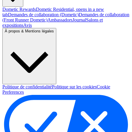
Dometic Rewards
Dometic Residential
, opens in a new
tab
Demandes de collaboration (Dometic)
Demandes de collaboration
(Front Runner Dometic)
Ambassadors
Journal
Salons et
expositions
Avis
À propos & Mentions légales
Politique de confidentialité
Politique sur les cookies
Cookie
Preferences