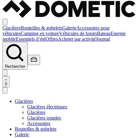
Glacières
Bouteilles & gobelets
Galerie
Accessoires pour
véhicules
Camping en voiture
Véhicules de loisirs
Bateau
Energie
mobile
Essentiels d’été
Offres
Acheter par activité
Journal
Rechercher
0
Glacières
Glacières électriques
Glacières
Glacières souples
Accessoires
Bouteilles & gobelets
Galerie