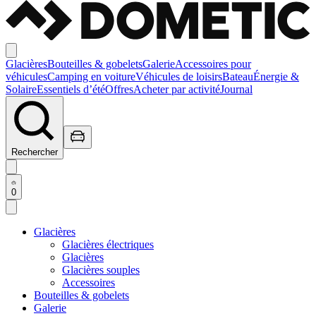
Glacières
Bouteilles & gobelets
Galerie
Accessoires pour
véhicules
Camping en voiture
Véhicules de loisirs
Bateau
Énergie &
Solaire
Essentiels d’été
Offres
Acheter par activité
Journal
Rechercher
0
Glacières
Glacières électriques
Glacières
Glacières souples
Accessoires
Bouteilles & gobelets
Galerie