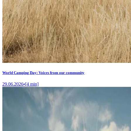
World Camping Day: Voices from our community
29.06.2026
•
[
4
min]