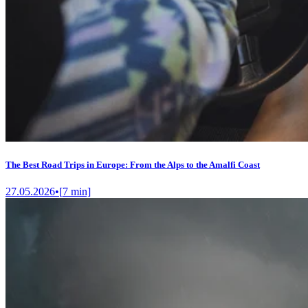
The Best Road Trips in Europe: From the Alps to the Amalfi Coast
27.05.2026
•
[
7
min]