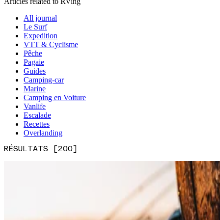
Articles related to RVing
All journal
Le Surf
Expedition
VTT & Cyclisme
Pêche
Pagaie
Guides
Camping-car
Marine
Camping en Voiture
Vanlife
Escalade
Recettes
Overlanding
RÉSULTATS [200]