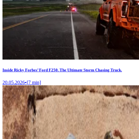
Inside Ricky Forbes’ Ford F250. The Ultimate Storm Chasing Truck.
20.05.2026
•
[
7
min]