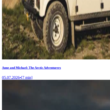
Anne and Michael: The Arctic Adventurers
05.07.2026
•
[
7
min]