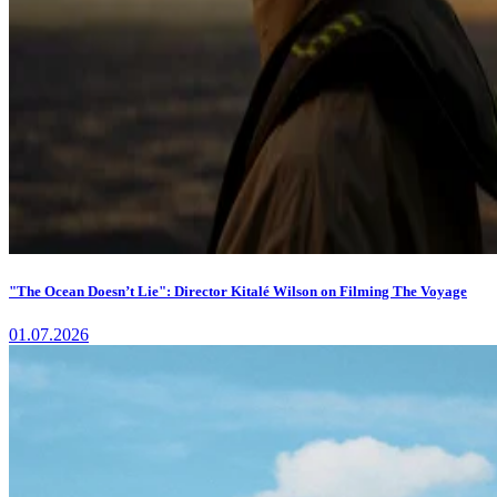
"The Ocean Doesn’t Lie": Director Kitalé Wilson on Filming The Voyage
01.07.2026