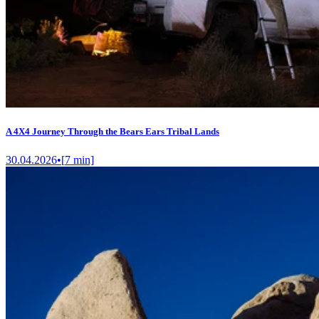
A 4X4 Journey Through the Bears Ears Tribal Lands
30.04.2026
•
[
7
min]