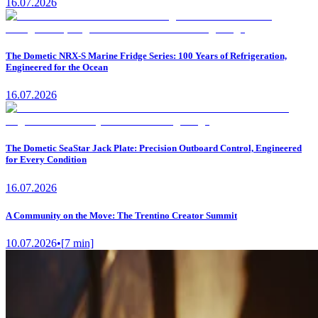
16.07.2026
The Dometic NRX-S Marine Fridge Series: 100 Years of Refrigeration,
Engineered for the Ocean
16.07.2026
The Dometic SeaStar Jack Plate: Precision Outboard Control, Engineered
for Every Condition
16.07.2026
A Community on the Move: The Trentino Creator Summit
10.07.2026
•
[
7
min]