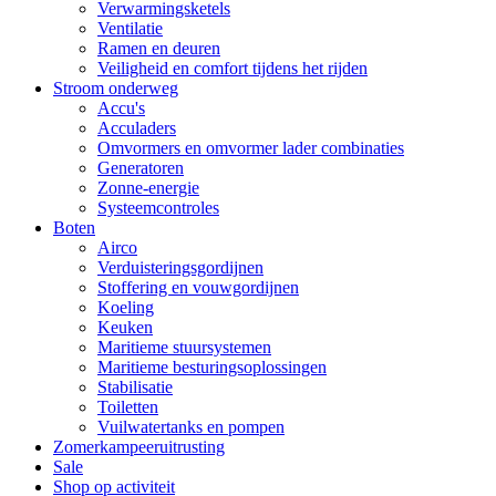
Verwarmingsketels
Ventilatie
Ramen en deuren
Veiligheid en comfort tijdens het rijden
Stroom onderweg
Accu's
Acculaders
Omvormers en omvormer lader combinaties
Generatoren
Zonne-energie
Systeemcontroles
Boten
Airco
Verduisteringsgordijnen
Stoffering en vouwgordijnen
Koeling
Keuken
Maritieme stuursystemen
Maritieme besturingsoplossingen
Stabilisatie
Toiletten
Vuilwatertanks en pompen
Zomerkampeeruitrusting
Sale
Shop op activiteit