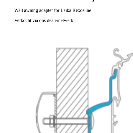
Wall awning adapter for Laika Rexosline
Verkocht via ons dealernetwerk