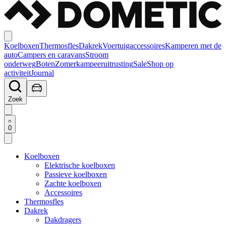
Koelboxen
Thermosfles
Dakrek
Voertuigaccessoires
Kamperen met de
auto
Campers en caravans
Stroom
onderweg
Boten
Zomerkampeeruitrusting
Sale
Shop op
activiteit
Journal
Zoek
0
Koelboxen
Elektrische koelboxen
Passieve koelboxen
Zachte koelboxen
Accessoires
Thermosfles
Dakrek
Dakdragers