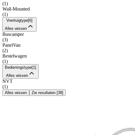
(
1
)
Wall-Mounted
(
1
)
Voertuigtype
[
6
]
Alles wissen
Buscamper
(
3
)
PanelVan
(
2
)
Bestelwagen
(
1
)
Bedieningstype
[
1
]
Alles wissen
NVT
(
1
)
Alles wissen
Zie resultaten
[
38
]