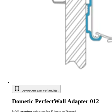
Toevoegen aan verlanglijst
Dometic PerfectWall Adapter 012
Wall awning adapter for Bürstner Round