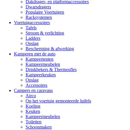
Dakdrager- en platformaccessoires
Dwarsdragers
Populaire Voertuigen
Racksystemen
Voertuigaccessoires
Tafels
Stroom & verlichting
Ladders
Opslag
Bescherming & afwerking
Kamperen met de auto
Kampeertenten
Kampeermeubelen
Drinkbekers & Thermosfles
Kampeerkeuken
Opslag
Accessoires
Campers en caravans
Airco
Op het voertuig gemonteerde luifels
Koeling
Keuken
Kampeermeubelen
Toiletten
Schoonmaken