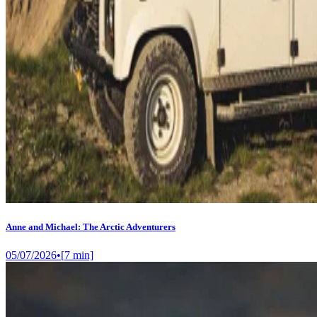
Anne and Michael: The Arctic Adventurers
05/07/2026
•
[
7
min]