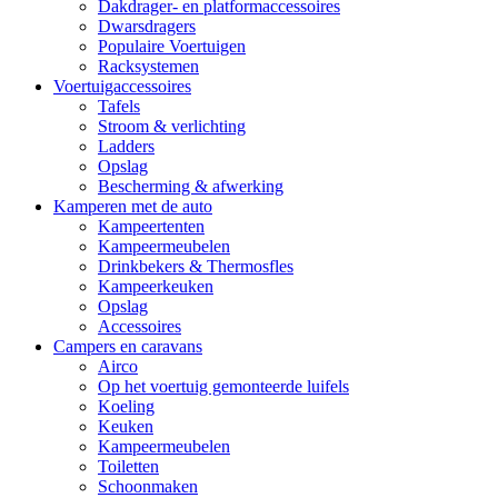
Dakdrager- en platformaccessoires
Dwarsdragers
Populaire Voertuigen
Racksystemen
Voertuigaccessoires
Tafels
Stroom & verlichting
Ladders
Opslag
Bescherming & afwerking
Kamperen met de auto
Kampeertenten
Kampeermeubelen
Drinkbekers & Thermosfles
Kampeerkeuken
Opslag
Accessoires
Campers en caravans
Airco
Op het voertuig gemonteerde luifels
Koeling
Keuken
Kampeermeubelen
Toiletten
Schoonmaken