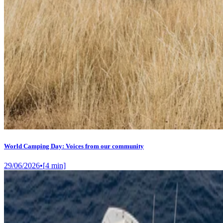
World Camping Day: Voices from our community
29/06/2026
•
[
4
min]