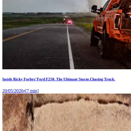
Inside Ricky Forbes’ Ford F250. The Ultimate Storm Chasing Truck.
20/05/2026
•
[
7
min]