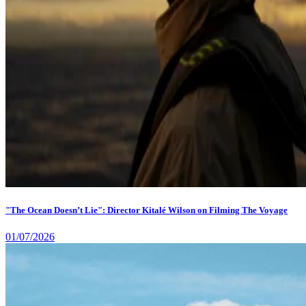
"The Ocean Doesn’t Lie": Director Kitalé Wilson on Filming The Voyage
01/07/2026