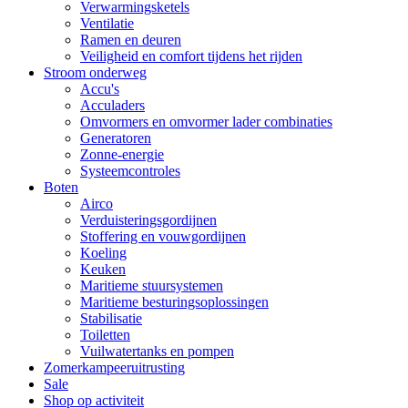
Verwarmingsketels
Ventilatie
Ramen en deuren
Veiligheid en comfort tijdens het rijden
Stroom onderweg
Accu's
Acculaders
Omvormers en omvormer lader combinaties
Generatoren
Zonne-energie
Systeemcontroles
Boten
Airco
Verduisteringsgordijnen
Stoffering en vouwgordijnen
Koeling
Keuken
Maritieme stuursystemen
Maritieme besturingsoplossingen
Stabilisatie
Toiletten
Vuilwatertanks en pompen
Zomerkampeeruitrusting
Sale
Shop op activiteit