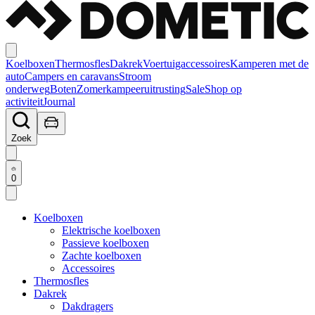
Koelboxen
Thermosfles
Dakrek
Voertuigaccessoires
Kamperen met de
auto
Campers en caravans
Stroom
onderweg
Boten
Zomerkampeeruitrusting
Sale
Shop op
activiteit
Journal
Zoek
0
Koelboxen
Elektrische koelboxen
Passieve koelboxen
Zachte koelboxen
Accessoires
Thermosfles
Dakrek
Dakdragers