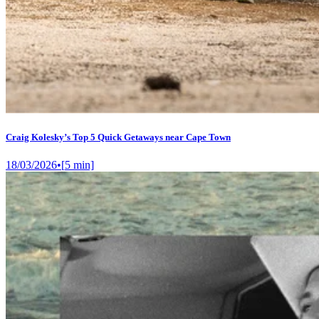
Craig Kolesky’s Top 5 Quick Getaways near Cape Town
18/03/2026
•
[
5
min]