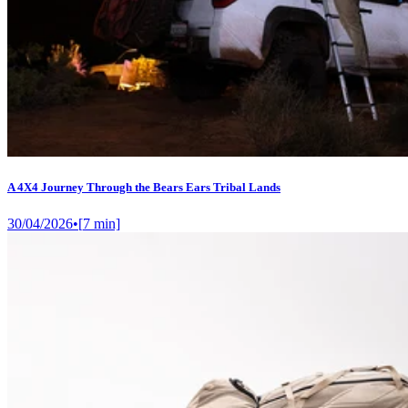
A 4X4 Journey Through the Bears Ears Tribal Lands
30/04/2026
•
[
7
min]