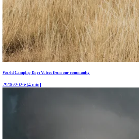
World Camping Day: Voices from our community
29/06/2026
•
[
4
min]