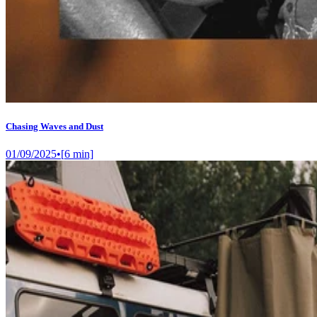
Chasing Waves and Dust
01/09/2025
•
[
6
min]