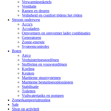
Verwarmingsketels
Ventilatie
Ramen en deuren
Veiligheid en comfort tijdens het rijden
Stroom onderweg
Accu's
Acculaders
Omvormers en omvormer lader combinaties
Generatoren
Zonne-energie
Systeemcontroles
Boten
Airco
Verduisteringsgordijnen
Stoffering en vouwgordijnen
Koeling
Keuken
Maritieme stuursystemen
Maritieme besturingsoplossingen
Stabilisatie
Toiletten
Vuilwatertanks en pompen
Zomerkampeeruitrusting
Sale
Shop op activiteit