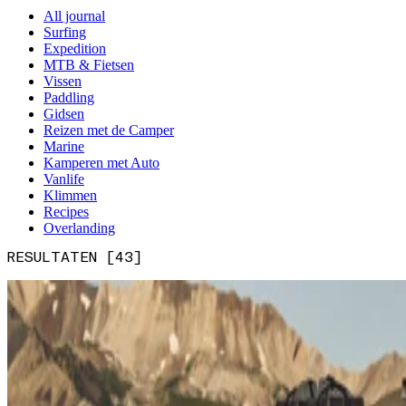
All journal
Surfing
Expedition
MTB & Fietsen
Vissen
Paddling
Gidsen
Reizen met de Camper
Marine
Kamperen met Auto
Vanlife
Klimmen
Recipes
Overlanding
RESULTATEN [43]