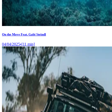
On the Move Feat. Gabi Steindl
04/04/2025
•
[
11
min]