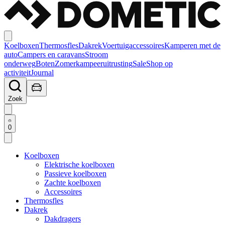
Koelboxen
Thermosfles
Dakrek
Voertuigaccessoires
Kamperen met de
auto
Campers en caravans
Stroom
onderweg
Boten
Zomerkampeeruitrusting
Sale
Shop op
activiteit
Journal
Zoek
0
Koelboxen
Elektrische koelboxen
Passieve koelboxen
Zachte koelboxen
Accessoires
Thermosfles
Dakrek
Dakdragers