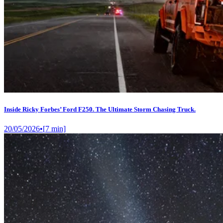
Inside Ricky Forbes’ Ford F250. The Ultimate Storm Chasing Truck.
20/05/2026
•
[
7
min]