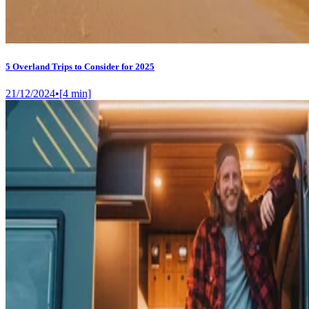
5 Overland Trips to Consider for 2025
21/12/2024
•
[
4
min]