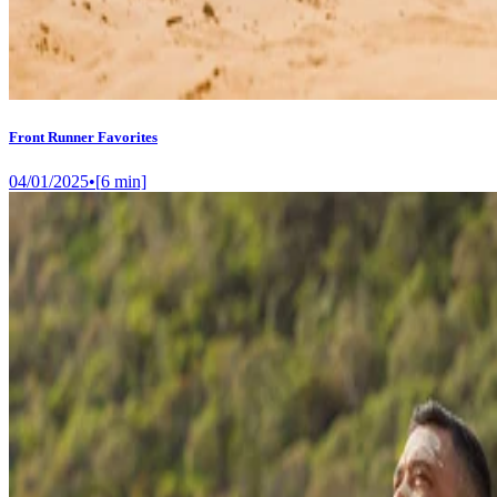
Front Runner Favorites
04/01/2025
•
[
6
min]