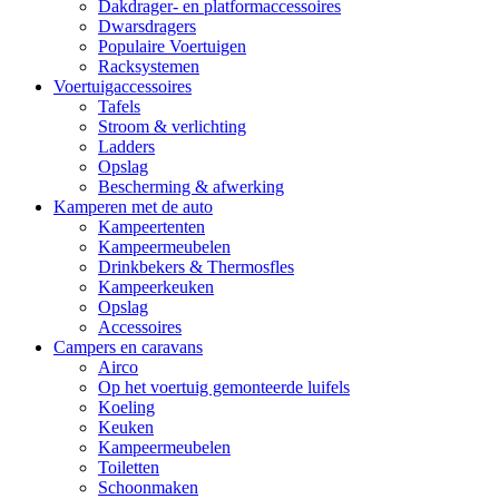
Dakdrager- en platformaccessoires
Dwarsdragers
Populaire Voertuigen
Racksystemen
Voertuigaccessoires
Tafels
Stroom & verlichting
Ladders
Opslag
Bescherming & afwerking
Kamperen met de auto
Kampeertenten
Kampeermeubelen
Drinkbekers & Thermosfles
Kampeerkeuken
Opslag
Accessoires
Campers en caravans
Airco
Op het voertuig gemonteerde luifels
Koeling
Keuken
Kampeermeubelen
Toiletten
Schoonmaken