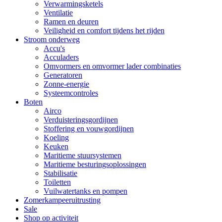
Verwarmingsketels
Ventilatie
Ramen en deuren
Veiligheid en comfort tijdens het rijden
Stroom onderweg
Accu's
Acculaders
Omvormers en omvormer lader combinaties
Generatoren
Zonne-energie
Systeemcontroles
Boten
Airco
Verduisteringsgordijnen
Stoffering en vouwgordijnen
Koeling
Keuken
Maritieme stuursystemen
Maritieme besturingsoplossingen
Stabilisatie
Toiletten
Vuilwatertanks en pompen
Zomerkampeeruitrusting
Sale
Shop op activiteit