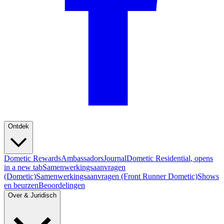
Ontdek
Dometic Rewards
Ambassadors
Journal
Dometic Residential
, opens
in a new tab
Samenwerkingsaanvragen
(Dometic)
Samenwerkingsaanvragen (Front Runner Dometic)
Shows
en beurzen
Beoordelingen
Over & Juridisch