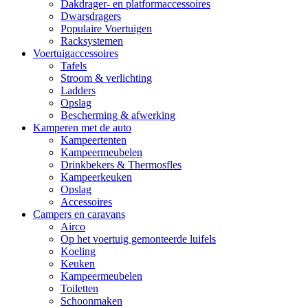
Dakdrager- en platformaccessoires
Dwarsdragers
Populaire Voertuigen
Racksystemen
Voertuigaccessoires
Tafels
Stroom & verlichting
Ladders
Opslag
Bescherming & afwerking
Kamperen met de auto
Kampeertenten
Kampeermeubelen
Drinkbekers & Thermosfles
Kampeerkeuken
Opslag
Accessoires
Campers en caravans
Airco
Op het voertuig gemonteerde luifels
Koeling
Keuken
Kampeermeubelen
Toiletten
Schoonmaken