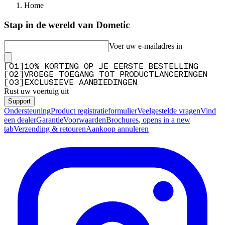
Home
Stap in de wereld van Dometic
Voer uw e-mailadres in
[
0
1
]
10% KORTING OP JE EERSTE BESTELLING
[
0
2
]
VROEGE TOEGANG TOT PRODUCTLANCERINGEN
[
0
3
]
EXCLUSIEVE AANBIEDINGEN
Rust uw voertuig uit
Support
Ondersteuning
Product registratieformulier
Veelgestelde vragen
Vind
een dealer
Garantie
Voorwaarden
Brochures
, opens in a new
tab
Verzending & retouren
Aankoop annuleren