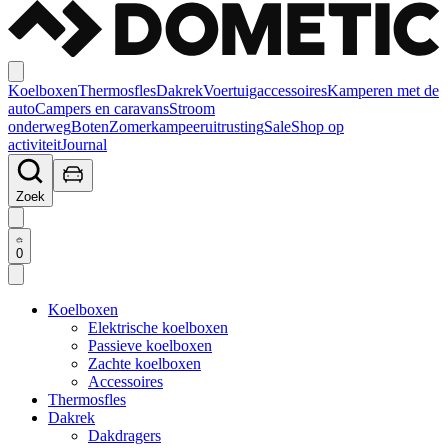
Koelboxen
Thermosfles
Dakrek
Voertuigaccessoires
Kamperen met de
auto
Campers en caravans
Stroom
onderweg
Boten
Zomerkampeeruitrusting
Sale
Shop op
activiteit
Journal
Zoek
0
Koelboxen
Elektrische koelboxen
Passieve koelboxen
Zachte koelboxen
Accessoires
Thermosfles
Dakrek
Dakdragers