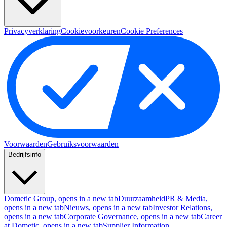
Privacyverklaring
Cookievoorkeuren
Cookie Preferences
Voorwaarden
Gebruiksvoorwaarden
Bedrijfsinfo
Dometic Group
, opens in a new tab
Duurzaamheid
PR & Media
,
opens in a new tab
Nieuws
, opens in a new tab
Investor Relations
,
opens in a new tab
Corporate Governance
, opens in a new tab
Career
at Dometic
, opens in a new tab
Supplier Information