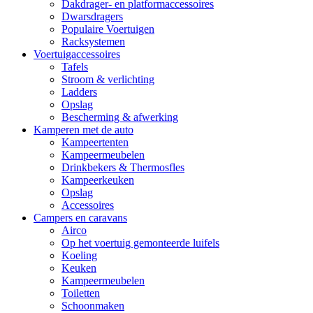
Dakdrager- en platformaccessoires
Dwarsdragers
Populaire Voertuigen
Racksystemen
Voertuigaccessoires
Tafels
Stroom & verlichting
Ladders
Opslag
Bescherming & afwerking
Kamperen met de auto
Kampeertenten
Kampeermeubelen
Drinkbekers & Thermosfles
Kampeerkeuken
Opslag
Accessoires
Campers en caravans
Airco
Op het voertuig gemonteerde luifels
Koeling
Keuken
Kampeermeubelen
Toiletten
Schoonmaken