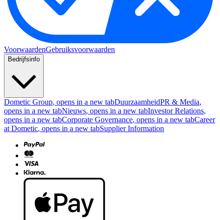
Voorwaarden
Gebruiksvoorwaarden
Bedrijfsinfo
Dometic Group
, opens in a new tab
Duurzaamheid
PR & Media
,
opens in a new tab
Nieuws
, opens in a new tab
Investor Relations
,
opens in a new tab
Corporate Governance
, opens in a new tab
Career
at Dometic
, opens in a new tab
Supplier Information