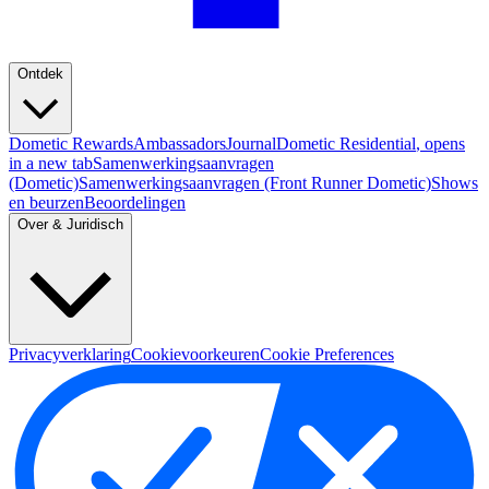
Ontdek
Dometic Rewards
Ambassadors
Journal
Dometic Residential
, opens
in a new tab
Samenwerkingsaanvragen
(Dometic)
Samenwerkingsaanvragen (Front Runner Dometic)
Shows
en beurzen
Beoordelingen
Over & Juridisch
Privacyverklaring
Cookievoorkeuren
Cookie Preferences