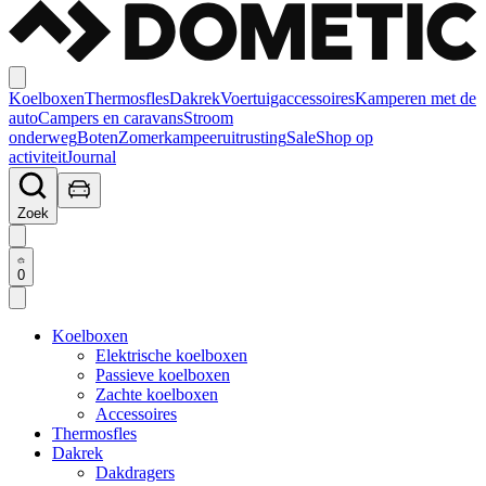
Koelboxen
Thermosfles
Dakrek
Voertuigaccessoires
Kamperen met de
auto
Campers en caravans
Stroom
onderweg
Boten
Zomerkampeeruitrusting
Sale
Shop op
activiteit
Journal
Zoek
0
Koelboxen
Elektrische koelboxen
Passieve koelboxen
Zachte koelboxen
Accessoires
Thermosfles
Dakrek
Dakdragers