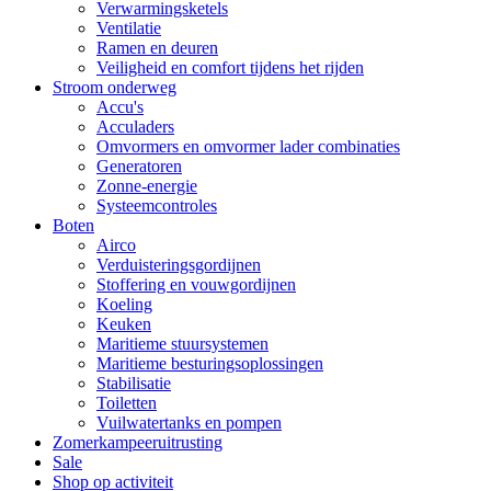
Verwarmingsketels
Ventilatie
Ramen en deuren
Veiligheid en comfort tijdens het rijden
Stroom onderweg
Accu's
Acculaders
Omvormers en omvormer lader combinaties
Generatoren
Zonne-energie
Systeemcontroles
Boten
Airco
Verduisteringsgordijnen
Stoffering en vouwgordijnen
Koeling
Keuken
Maritieme stuursystemen
Maritieme besturingsoplossingen
Stabilisatie
Toiletten
Vuilwatertanks en pompen
Zomerkampeeruitrusting
Sale
Shop op activiteit