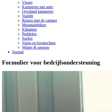
Vissen
Kamperen met auto
Overland kamperen
Vanlife
Reizen met de camper
Mountainbiken
Klimmen
Peddelen
Surfen
Varen en boottochten
Winter & sneeuw
Journal
Formulier voor bedrijfsondersteuning