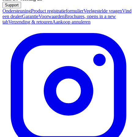
Support
Ondersteuning
Product registratieformulier
Veelgestelde vragen
Vind
een dealer
Garantie
Voorwaarden
Brochures
, opens in a new
tab
Verzending & retouren
Aankoop annuleren