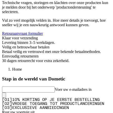
Technische vragen, storingen en klachten over onze producten kun
je melden door bij het onderwerp 'productondersteuning' te
selecteren.
Vul zo veel mogelijk velden in. Hoe meer details je toevoegt, hoe
sneller wij je een nauwkeurig antwoord kunnen geven.
Retouraanvraag formulier
Klaar voor verzending
Levering binnen 3–5 werkdagen.
Veilig en betrouwbaar betalen
Betaal veilig en vertrouwd met onze bekende betaalmethoden.
Eenvoudig retourneren
30 dagen retourrecht voor extra zekerheid.
Home
Stap in de wereld van Dometic
Voer uw e-mailadres in
[
0
1
]
10% KORTING OP JE EERSTE BESTELLING
[
0
2
]
VROEGE TOEGANG TOT PRODUCTLANCERINGEN
[
0
3
]
EXCLUSIEVE AANBIEDINGEN
Rust uw voertuig uit