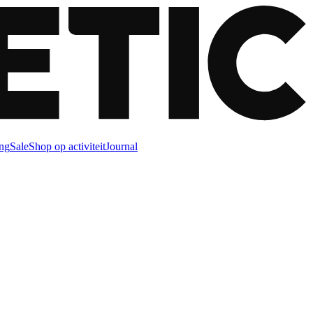
ng
Sale
Shop op activiteit
Journal