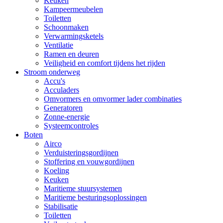
Keuken
Kampeermeubelen
Toiletten
Schoonmaken
Verwarmingsketels
Ventilatie
Ramen en deuren
Veiligheid en comfort tijdens het rijden
Stroom onderweg
Accu's
Acculaders
Omvormers en omvormer lader combinaties
Generatoren
Zonne-energie
Systeemcontroles
Boten
Airco
Verduisteringsgordijnen
Stoffering en vouwgordijnen
Koeling
Keuken
Maritieme stuursystemen
Maritieme besturingsoplossingen
Stabilisatie
Toiletten