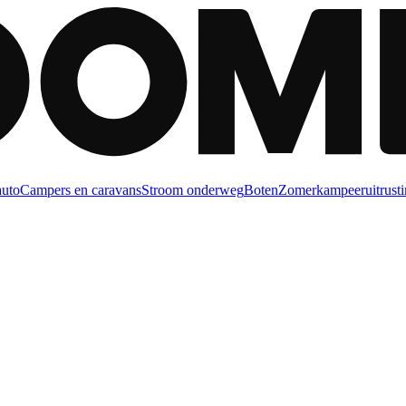
auto
Campers en caravans
Stroom onderweg
Boten
Zomerkampeeruitrusti