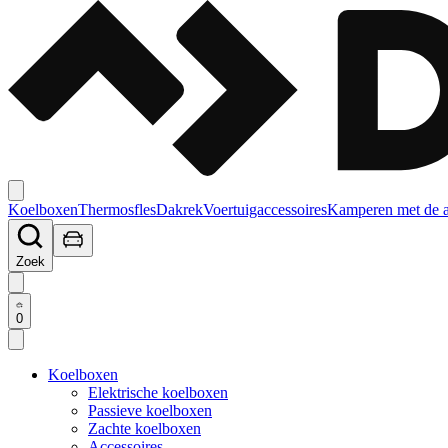
Koelboxen
Thermosfles
Dakrek
Voertuigaccessoires
Kamperen met de 
Zoek
0
Koelboxen
Elektrische koelboxen
Passieve koelboxen
Zachte koelboxen
Accessoires