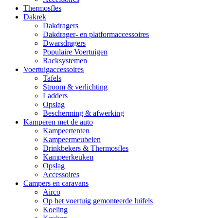
Thermosfles
Dakrek
Dakdragers
Dakdrager- en platformaccessoires
Dwarsdragers
Populaire Voertuigen
Racksystemen
Voertuigaccessoires
Tafels
Stroom & verlichting
Ladders
Opslag
Bescherming & afwerking
Kamperen met de auto
Kampeertenten
Kampeermeubelen
Drinkbekers & Thermosfles
Kampeerkeuken
Opslag
Accessoires
Campers en caravans
Airco
Op het voertuig gemonteerde luifels
Koeling