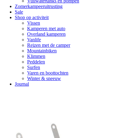
Vuilwatertanks en pompen
Zomerkampeeruitrusting
Sale
Shop op activiteit
Vissen
Kamperen met auto
Overland kamperen
Vanlife
Reizen met de camper
Mountainbiken
Klimmen
Peddelen
Surfen
Varen en boottochten
Winter & sneeuw
Journal