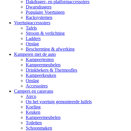
Dakdrager- en platformaccessoires
Dwarsdragers
Populaire Voertuigen
Racksystemen
Voertuigaccessoires
Tafels
Stroom & verlichting
Ladders
Opslag
Bescherming & afwerking
Kamperen met de auto
Kampeertenten
Kampeermeubelen
Drinkbekers & Thermosfles
Kampeerkeuken
Opslag
Accessoires
Campers en caravans
Airco
Op het voertuig gemonteerde luifels
Koeling
Keuken
Kampeermeubelen
Toiletten
Schoonmaken