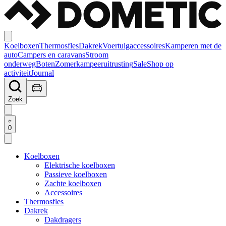
Koelboxen
Thermosfles
Dakrek
Voertuigaccessoires
Kamperen met de
auto
Campers en caravans
Stroom
onderweg
Boten
Zomerkampeeruitrusting
Sale
Shop op
activiteit
Journal
Zoek
0
Koelboxen
Elektrische koelboxen
Passieve koelboxen
Zachte koelboxen
Accessoires
Thermosfles
Dakrek
Dakdragers