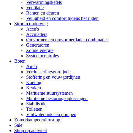
Verwarmingsketels
Ventilatie
Ramen en deuren
Veiligheid en comfort tijdens het rijden
Stroom onderweg
Accu's
Acculaders
Omvormers en omvormer lader combinaties
Generatoren
Zonne-energie
Systeemcontroles
Boten
Airco
Verduisteringsgordijnen
Stoffering en vouwgordijnen
Koeling
Keuken
Maritieme stuursystemen
Maritieme besturingsoplossingen
Stabilisatie
Toiletten
Vuilwatertanks en pompen
Zomerkampeeruitrusting
Sale
Shop op activiteit