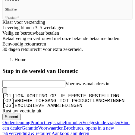
SlimPro
"Produkt"
Klaar voor verzending
—
Jürgen G.
(
3/5
)
Levering binnen 3–5 werkdagen.
Veilig en betrouwbaar betalen
Q&A
Betaal veilig en vertrouwd met onze bekende betaalmethoden.
Eenvoudig retourneren
30 dagen retourrecht voor extra zekerheid.
Home
Stap in de wereld van Dometic
Voer uw e-mailadres in
[
0
1
]
10% KORTING OP JE EERSTE BESTELLING
[
0
2
]
VROEGE TOEGANG TOT PRODUCTLANCERINGEN
[
0
3
]
EXCLUSIEVE AANBIEDINGEN
Rust uw voertuig uit
Support
Ondersteuning
Product registratieformulier
Veelgestelde vragen
Vind
een dealer
Garantie
Voorwaarden
Brochures
, opens in a new
tab
Verzending & retouren
Aankoop annuleren