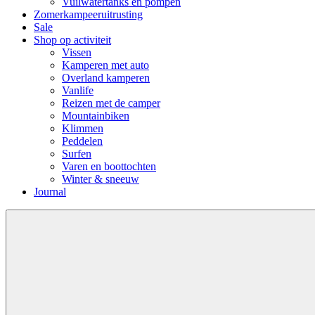
Vuilwatertanks en pompen
Zomerkampeeruitrusting
Sale
Shop op activiteit
Vissen
Kamperen met auto
Overland kamperen
Vanlife
Reizen met de camper
Mountainbiken
Klimmen
Peddelen
Surfen
Varen en boottochten
Winter & sneeuw
Journal