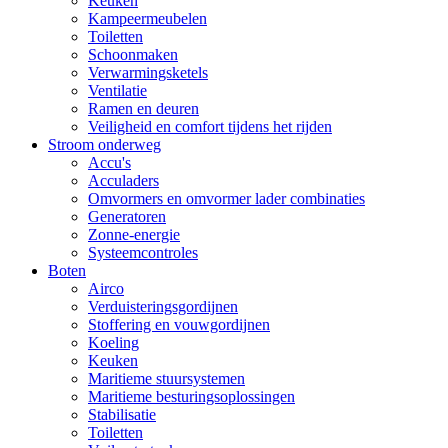
Keuken
Kampeermeubelen
Toiletten
Schoonmaken
Verwarmingsketels
Ventilatie
Ramen en deuren
Veiligheid en comfort tijdens het rijden
Stroom onderweg
Accu's
Acculaders
Omvormers en omvormer lader combinaties
Generatoren
Zonne-energie
Systeemcontroles
Boten
Airco
Verduisteringsgordijnen
Stoffering en vouwgordijnen
Koeling
Keuken
Maritieme stuursystemen
Maritieme besturingsoplossingen
Stabilisatie
Toiletten