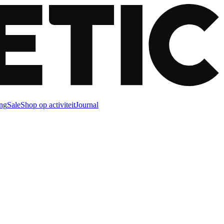
ng
Sale
Shop op activiteit
Journal