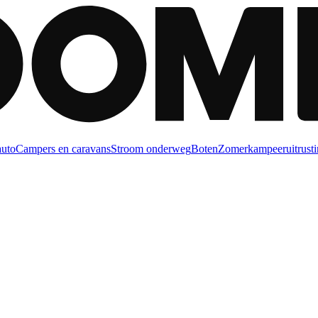
auto
Campers en caravans
Stroom onderweg
Boten
Zomerkampeeruitrusti