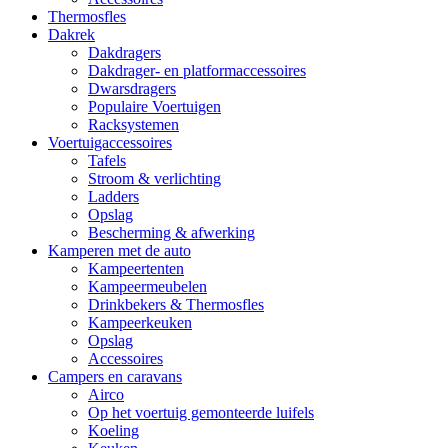
Thermosfles
Dakrek
Dakdragers
Dakdrager- en platformaccessoires
Dwarsdragers
Populaire Voertuigen
Racksystemen
Voertuigaccessoires
Tafels
Stroom & verlichting
Ladders
Opslag
Bescherming & afwerking
Kamperen met de auto
Kampeertenten
Kampeermeubelen
Drinkbekers & Thermosfles
Kampeerkeuken
Opslag
Accessoires
Campers en caravans
Airco
Op het voertuig gemonteerde luifels
Koeling