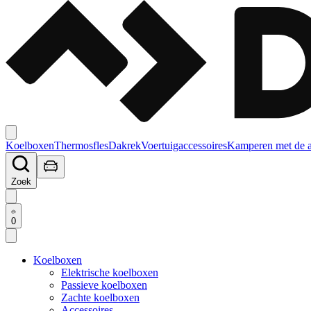
Koelboxen
Thermosfles
Dakrek
Voertuigaccessoires
Kamperen met de 
Zoek
0
Koelboxen
Elektrische koelboxen
Passieve koelboxen
Zachte koelboxen
Accessoires