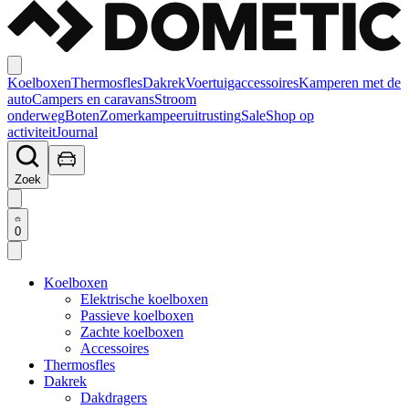
Koelboxen
Thermosfles
Dakrek
Voertuigaccessoires
Kamperen met de
auto
Campers en caravans
Stroom
onderweg
Boten
Zomerkampeeruitrusting
Sale
Shop op
activiteit
Journal
Zoek
0
Koelboxen
Elektrische koelboxen
Passieve koelboxen
Zachte koelboxen
Accessoires
Thermosfles
Dakrek
Dakdragers