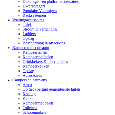
Dakdrager- en platformaccessoires
Dwarsdragers
Populaire Voertuigen
Racksystemen
Voertuigaccessoires
Tafels
Stroom & verlichting
Ladders
Opslag
Bescherming & afwerking
Kamperen met de auto
Kampeertenten
Kampeermeubelen
Drinkbekers & Thermosfles
Kampeerkeuken
Opslag
Accessoires
Campers en caravans
Airco
Op het voertuig gemonteerde luifels
Koeling
Keuken
Kampeermeubelen
Toiletten
Schoonmaken