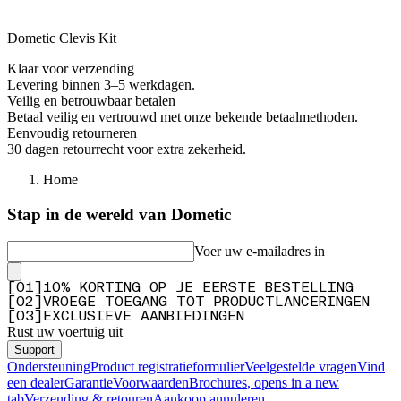
Dometic Clevis Kit
Klaar voor verzending
Levering binnen 3–5 werkdagen.
Veilig en betrouwbaar betalen
Betaal veilig en vertrouwd met onze bekende betaalmethoden.
Eenvoudig retourneren
30 dagen retourrecht voor extra zekerheid.
Home
Stap in de wereld van Dometic
Voer uw e-mailadres in
[
0
1
]
10% KORTING OP JE EERSTE BESTELLING
[
0
2
]
VROEGE TOEGANG TOT PRODUCTLANCERINGEN
[
0
3
]
EXCLUSIEVE AANBIEDINGEN
Rust uw voertuig uit
Support
Ondersteuning
Product registratieformulier
Veelgestelde vragen
Vind
een dealer
Garantie
Voorwaarden
Brochures
, opens in a new
tab
Verzending & retouren
Aankoop annuleren