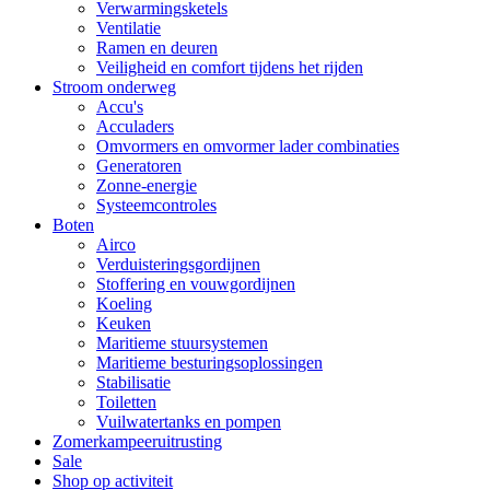
Verwarmingsketels
Ventilatie
Ramen en deuren
Veiligheid en comfort tijdens het rijden
Stroom onderweg
Accu's
Acculaders
Omvormers en omvormer lader combinaties
Generatoren
Zonne-energie
Systeemcontroles
Boten
Airco
Verduisteringsgordijnen
Stoffering en vouwgordijnen
Koeling
Keuken
Maritieme stuursystemen
Maritieme besturingsoplossingen
Stabilisatie
Toiletten
Vuilwatertanks en pompen
Zomerkampeeruitrusting
Sale
Shop op activiteit