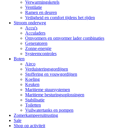
Verwarmingsketels
Ventilatie
Ramen en deuren
Veiligheid en comfort tijdens het rijden
Stroom onderweg
Accu's
Acculaders
Omvormers en omvormer lader combinaties
Generatoren
Zonne-energie
Systeemcontroles
Boten
Airco
Verduisteringsgordijnen
Stoffering en vouwgordijnen
Koeling
Keuken
Maritieme stuursystemen
Maritieme besturingsoplossingen
Stabilisatie
Toiletten
Vuilwatertanks en pompen
Zomerkampeeruitrusting
Sale
Shop op activiteit