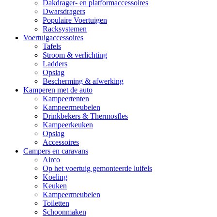
Dakdrager- en platformaccessoires
Dwarsdragers
Populaire Voertuigen
Racksystemen
Voertuigaccessoires
Tafels
Stroom & verlichting
Ladders
Opslag
Bescherming & afwerking
Kamperen met de auto
Kampeertenten
Kampeermeubelen
Drinkbekers & Thermosfles
Kampeerkeuken
Opslag
Accessoires
Campers en caravans
Airco
Op het voertuig gemonteerde luifels
Koeling
Keuken
Kampeermeubelen
Toiletten
Schoonmaken