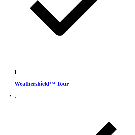
]
Weathershield™ Tour
[