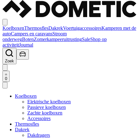
Koelboxen
Thermosfles
Dakrek
Voertuigaccessoires
Kamperen met de
auto
Campers en caravans
Stroom
onderweg
Boten
Zomerkampeeruitrusting
Sale
Shop op
activiteit
Journal
Zoek
0
Koelboxen
Elektrische koelboxen
Passieve koelboxen
Zachte koelboxen
Accessoires
Thermosfles
Dakrek
Dakdragers