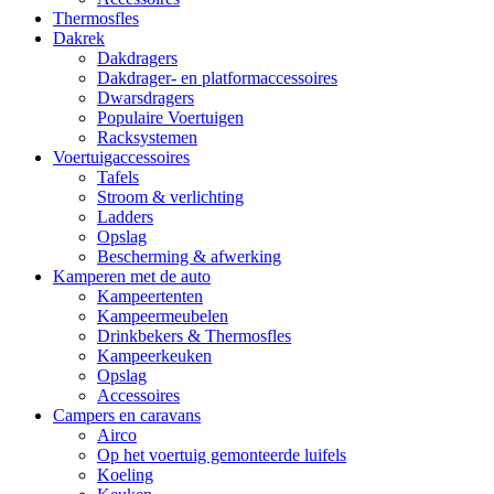
Thermosfles
Dakrek
Dakdragers
Dakdrager- en platformaccessoires
Dwarsdragers
Populaire Voertuigen
Racksystemen
Voertuigaccessoires
Tafels
Stroom & verlichting
Ladders
Opslag
Bescherming & afwerking
Kamperen met de auto
Kampeertenten
Kampeermeubelen
Drinkbekers & Thermosfles
Kampeerkeuken
Opslag
Accessoires
Campers en caravans
Airco
Op het voertuig gemonteerde luifels
Koeling