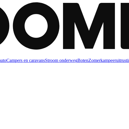
auto
Campers en caravans
Stroom onderweg
Boten
Zomerkampeeruitrusti