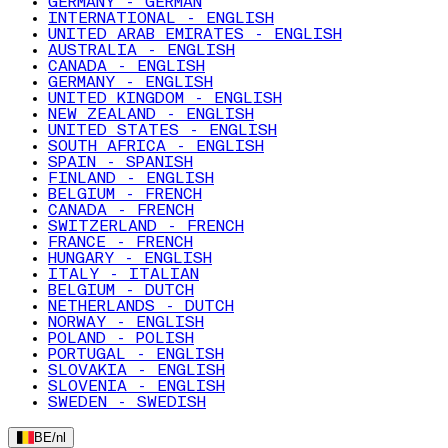
GERMANY - GERMAN
INTERNATIONAL - ENGLISH
UNITED ARAB EMIRATES - ENGLISH
AUSTRALIA - ENGLISH
CANADA - ENGLISH
GERMANY - ENGLISH
UNITED KINGDOM - ENGLISH
NEW ZEALAND - ENGLISH
UNITED STATES - ENGLISH
SOUTH AFRICA - ENGLISH
SPAIN - SPANISH
FINLAND - ENGLISH
BELGIUM - FRENCH
CANADA - FRENCH
SWITZERLAND - FRENCH
FRANCE - FRENCH
HUNGARY - ENGLISH
ITALY - ITALIAN
BELGIUM - DUTCH
NETHERLANDS - DUTCH
NORWAY - ENGLISH
POLAND - POLISH
PORTUGAL - ENGLISH
SLOVAKIA - ENGLISH
SLOVENIA - ENGLISH
SWEDEN - SWEDISH
BE
/
nl