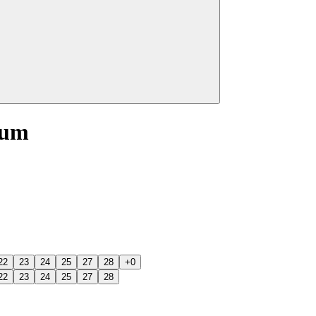
ium
22
23
24
25
27
28
+0
22
23
24
25
27
28