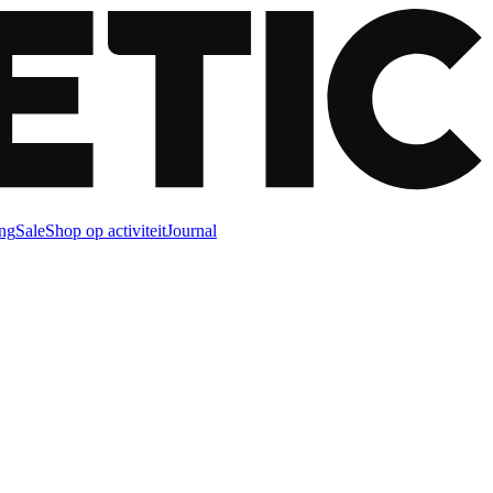
ng
Sale
Shop op activiteit
Journal