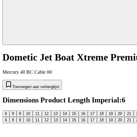
Dometic Jet Boat Xtreme Prem
Mercury 40 BC Cable 06'
Toevoegen aan verlanglijst
Dimensions Product Length Imperial
:
6
6
8
9
10
11
12
13
14
15
16
17
18
19
20
21
6
8
9
10
11
12
13
14
15
16
17
18
19
20
21