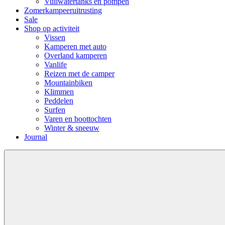
Vuilwatertanks en pompen
Zomerkampeeruitrusting
Sale
Shop op activiteit
Vissen
Kamperen met auto
Overland kamperen
Vanlife
Reizen met de camper
Mountainbiken
Klimmen
Peddelen
Surfen
Varen en boottochten
Winter & sneeuw
Journal