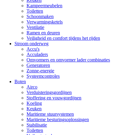
Keuken
Kampeermeubelen
Toiletten
Schoonmaken
Verwarmingsketels
Ventilatie
Ramen en deuren
Veiligheid en comfort tijdens het rijden
Stroom onderweg
Accu's
Acculaders
Omvormers en omvormer lader combinaties
Generatoren
Zonne-energie
Systeemcontroles
Boten
Airco
Verduisteringsgordijnen
Stoffering en vouwgordijnen
Koeling
Keuken
Maritieme stuursystemen
Maritieme besturingsoplossingen
Stabilisatie
Toiletten