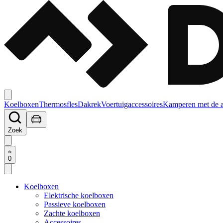
Koelboxen
Thermosfles
Dakrek
Voertuigaccessoires
Kamperen met de 
Zoek
0
Koelboxen
Elektrische koelboxen
Passieve koelboxen
Zachte koelboxen
Accessoires