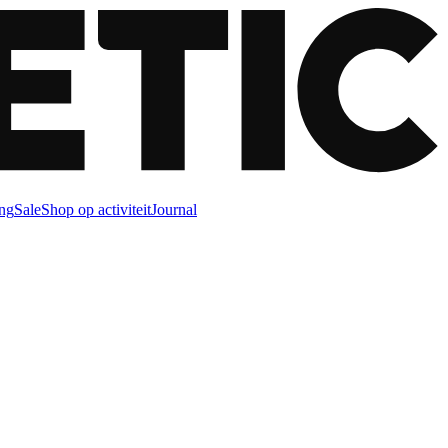
ng
Sale
Shop op activiteit
Journal