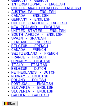
GERMANY - GERMAN
INTERNATIONAL - ENGLISH
UNITED ARAB EMIRATES - ENGLISH
AUSTRALIA - ENGLISH
CANADA - ENGLISH
GERMANY - ENGLISH
UNITED KINGDOM - ENGLISH
NEW ZEALAND - ENGLISH
UNITED STATES - ENGLISH
SOUTH AFRICA - ENGLISH
SPAIN - SPANISH
FINLAND - ENGLISH
BELGIUM - FRENCH
CANADA - FRENCH
SWITZERLAND - FRENCH
FRANCE - FRENCH
HUNGARY - ENGLISH
ITALY - ITALIAN
BELGIUM - DUTCH
NETHERLANDS - DUTCH
NORWAY - ENGLISH
POLAND - POLISH
PORTUGAL - ENGLISH
SLOVAKIA - ENGLISH
SLOVENIA - ENGLISH
SWEDEN - SWEDISH
BE
/
nl