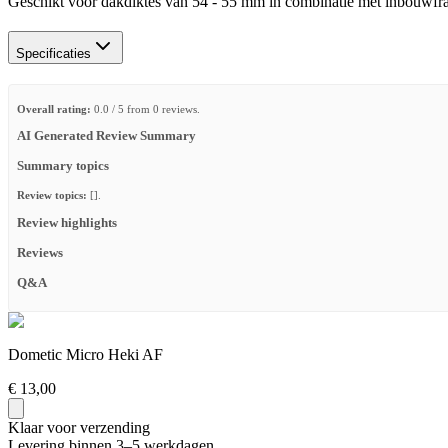
Geschikt voor dakdiktes van 54 - 55 mm in combinatie met inbouwf
Specificaties
Overall rating:
0.0 / 5 from 0 reviews.
AI Generated Review Summary
Summary topics
Review topics:
[].
Review highlights
Reviews
Q&A
Dometic Micro Heki AF
€ 13,00
Klaar voor verzending
Levering binnen 3–5 werkdagen.