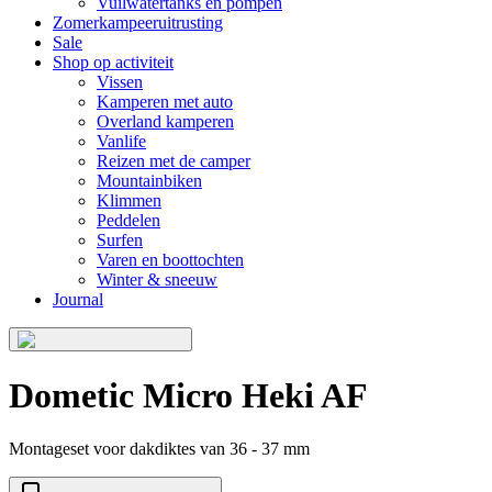
Vuilwatertanks en pompen
Zomerkampeeruitrusting
Sale
Shop op activiteit
Vissen
Kamperen met auto
Overland kamperen
Vanlife
Reizen met de camper
Mountainbiken
Klimmen
Peddelen
Surfen
Varen en boottochten
Winter & sneeuw
Journal
Dometic Micro Heki AF
Montageset voor dakdiktes van 36 - 37 mm