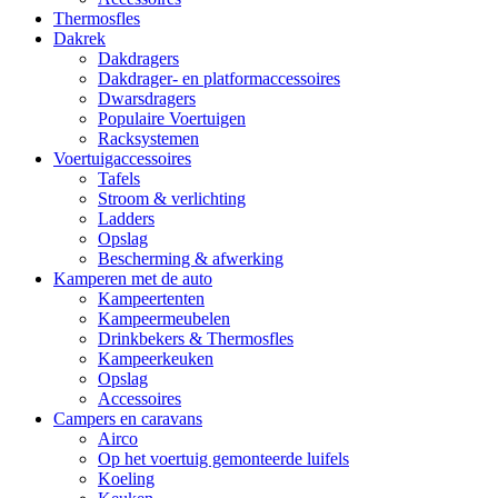
Thermosfles
Dakrek
Dakdragers
Dakdrager- en platformaccessoires
Dwarsdragers
Populaire Voertuigen
Racksystemen
Voertuigaccessoires
Tafels
Stroom & verlichting
Ladders
Opslag
Bescherming & afwerking
Kamperen met de auto
Kampeertenten
Kampeermeubelen
Drinkbekers & Thermosfles
Kampeerkeuken
Opslag
Accessoires
Campers en caravans
Airco
Op het voertuig gemonteerde luifels
Koeling