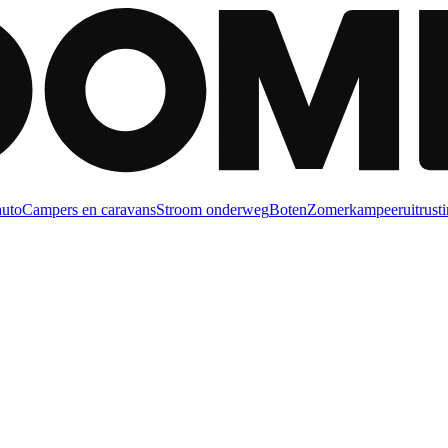
auto
Campers en caravans
Stroom onderweg
Boten
Zomerkampeeruitrusti