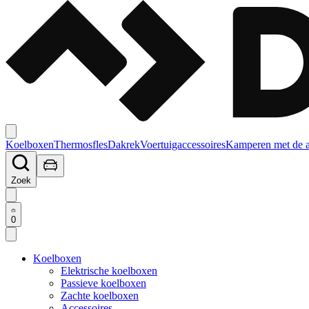
Koelboxen
Thermosfles
Dakrek
Voertuigaccessoires
Kamperen met de 
Zoek
0
Koelboxen
Elektrische koelboxen
Passieve koelboxen
Zachte koelboxen
Accessoires