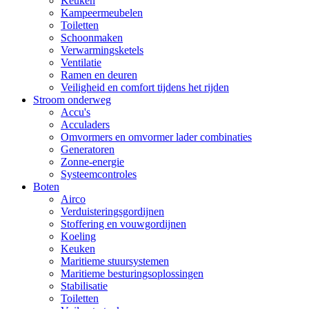
Keuken
Kampeermeubelen
Toiletten
Schoonmaken
Verwarmingsketels
Ventilatie
Ramen en deuren
Veiligheid en comfort tijdens het rijden
Stroom onderweg
Accu's
Acculaders
Omvormers en omvormer lader combinaties
Generatoren
Zonne-energie
Systeemcontroles
Boten
Airco
Verduisteringsgordijnen
Stoffering en vouwgordijnen
Koeling
Keuken
Maritieme stuursystemen
Maritieme besturingsoplossingen
Stabilisatie
Toiletten