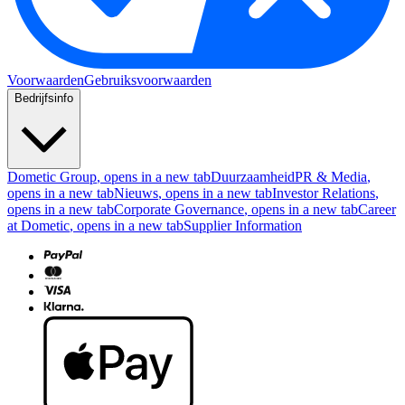
Voorwaarden
Gebruiksvoorwaarden
Bedrijfsinfo
Dometic Group
, opens in a new tab
Duurzaamheid
PR & Media
,
opens in a new tab
Nieuws
, opens in a new tab
Investor Relations
,
opens in a new tab
Corporate Governance
, opens in a new tab
Career
at Dometic
, opens in a new tab
Supplier Information