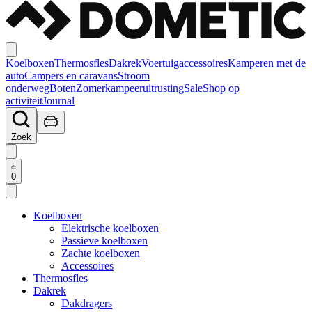
Koelboxen
Thermosfles
Dakrek
Voertuigaccessoires
Kamperen met de
auto
Campers en caravans
Stroom
onderweg
Boten
Zomerkampeeruitrusting
Sale
Shop op
activiteit
Journal
Zoek
0
Koelboxen
Elektrische koelboxen
Passieve koelboxen
Zachte koelboxen
Accessoires
Thermosfles
Dakrek
Dakdragers