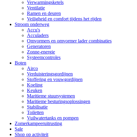
Verwarmingsketels
Ventilatie
Ramen en deuren
Veiligheid en comfort tijdens het rijden
Stroom onderweg
Accu's
Acculaders
Omvormers en omvormer lader combinaties
Generatoren
Zonne-energie
Systeemcontroles
Boten
Airco
Verduisteringsgordijnen
Stoffering en vouwgordijnen
Koeling
Keuken
Maritieme stuursystemen
Maritieme besturingsoplossingen
Stabilisatie
Toiletten
Vuilwatertanks en pompen
Zomerkampeeruitrusting
Sale
Shop op activiteit