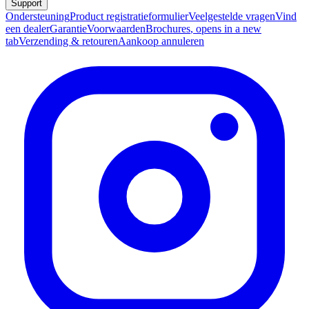
Support
Ondersteuning
Product registratieformulier
Veelgestelde vragen
Vind
een dealer
Garantie
Voorwaarden
Brochures
, opens in a new
tab
Verzending & retouren
Aankoop annuleren