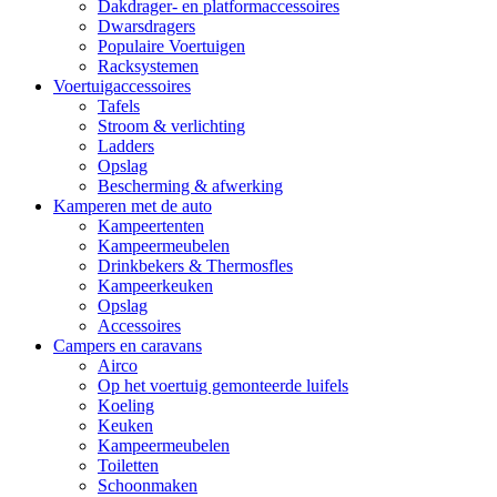
Dakdrager- en platformaccessoires
Dwarsdragers
Populaire Voertuigen
Racksystemen
Voertuigaccessoires
Tafels
Stroom & verlichting
Ladders
Opslag
Bescherming & afwerking
Kamperen met de auto
Kampeertenten
Kampeermeubelen
Drinkbekers & Thermosfles
Kampeerkeuken
Opslag
Accessoires
Campers en caravans
Airco
Op het voertuig gemonteerde luifels
Koeling
Keuken
Kampeermeubelen
Toiletten
Schoonmaken