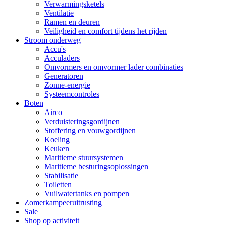
Verwarmingsketels
Ventilatie
Ramen en deuren
Veiligheid en comfort tijdens het rijden
Stroom onderweg
Accu's
Acculaders
Omvormers en omvormer lader combinaties
Generatoren
Zonne-energie
Systeemcontroles
Boten
Airco
Verduisteringsgordijnen
Stoffering en vouwgordijnen
Koeling
Keuken
Maritieme stuursystemen
Maritieme besturingsoplossingen
Stabilisatie
Toiletten
Vuilwatertanks en pompen
Zomerkampeeruitrusting
Sale
Shop op activiteit