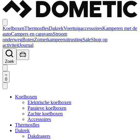
Koelboxen
Thermosfles
Dakrek
Voertuigaccessoires
Kamperen met de
auto
Campers en caravans
Stroom
onderweg
Boten
Zomerkampeeruitrusting
Sale
Shop op
activiteit
Journal
Zoek
0
Koelboxen
Elektrische koelboxen
Passieve koelboxen
Zachte koelboxen
Accessoires
Thermosfles
Dakrek
Dakdragers