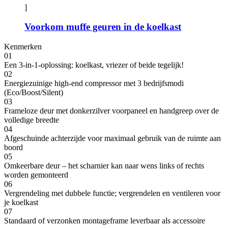
]
Voorkom muffe geuren in de koelkast
Kenmerken
01
Een 3-in-1-oplossing: koelkast, vriezer of beide tegelijk!
02
Energiezuinige high-end compressor met 3 bedrijfsmodi
(Eco/Boost/Silent)
03
Frameloze deur met donkerzilver voorpaneel en handgreep over de
volledige breedte
04
Afgeschuinde achterzijde voor maximaal gebruik van de ruimte aan
boord
05
Omkeerbare deur – het scharnier kan naar wens links of rechts
worden gemonteerd
06
Vergrendeling met dubbele functie; vergrendelen en ventileren voor
je koelkast
07
Standaard of verzonken montageframe leverbaar als accessoire