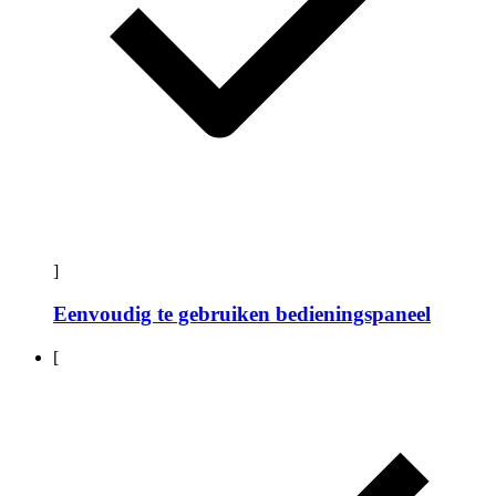
]
Eenvoudig te gebruiken bedieningspaneel
[