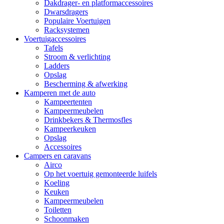
Dakdrager- en platformaccessoires
Dwarsdragers
Populaire Voertuigen
Racksystemen
Voertuigaccessoires
Tafels
Stroom & verlichting
Ladders
Opslag
Bescherming & afwerking
Kamperen met de auto
Kampeertenten
Kampeermeubelen
Drinkbekers & Thermosfles
Kampeerkeuken
Opslag
Accessoires
Campers en caravans
Airco
Op het voertuig gemonteerde luifels
Koeling
Keuken
Kampeermeubelen
Toiletten
Schoonmaken