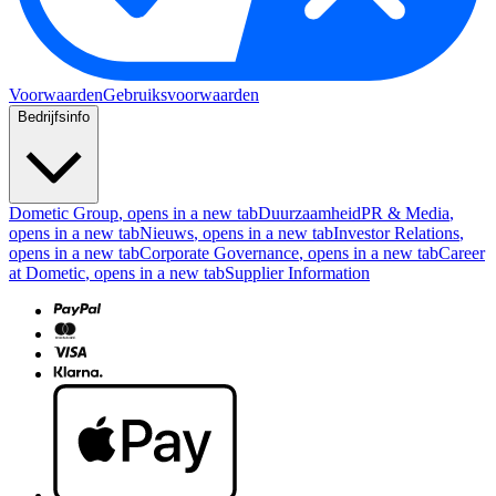
Voorwaarden
Gebruiksvoorwaarden
Bedrijfsinfo
Dometic Group
, opens in a new tab
Duurzaamheid
PR & Media
,
opens in a new tab
Nieuws
, opens in a new tab
Investor Relations
,
opens in a new tab
Corporate Governance
, opens in a new tab
Career
at Dometic
, opens in a new tab
Supplier Information