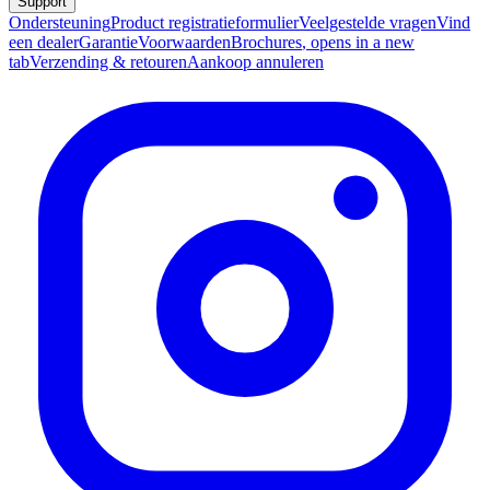
Support
Ondersteuning
Product registratieformulier
Veelgestelde vragen
Vind
een dealer
Garantie
Voorwaarden
Brochures
, opens in a new
tab
Verzending & retouren
Aankoop annuleren