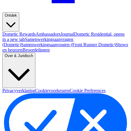
Ontdek
Dometic Rewards
Ambassadors
Journal
Dometic Residential
, opens
in a new tab
Samenwerkingsaanvragen
(Dometic)
Samenwerkingsaanvragen (Front Runner Dometic)
Shows
en beurzen
Beoordelingen
Over & Juridisch
Privacyverklaring
Cookievoorkeuren
Cookie Preferences