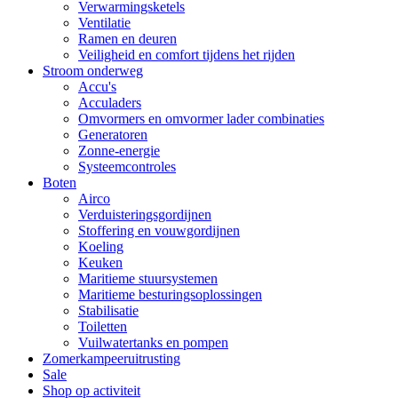
Verwarmingsketels
Ventilatie
Ramen en deuren
Veiligheid en comfort tijdens het rijden
Stroom onderweg
Accu's
Acculaders
Omvormers en omvormer lader combinaties
Generatoren
Zonne-energie
Systeemcontroles
Boten
Airco
Verduisteringsgordijnen
Stoffering en vouwgordijnen
Koeling
Keuken
Maritieme stuursystemen
Maritieme besturingsoplossingen
Stabilisatie
Toiletten
Vuilwatertanks en pompen
Zomerkampeeruitrusting
Sale
Shop op activiteit