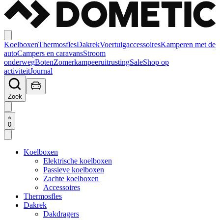
Koelboxen
Thermosfles
Dakrek
Voertuigaccessoires
Kamperen met de
auto
Campers en caravans
Stroom
onderweg
Boten
Zomerkampeeruitrusting
Sale
Shop op
activiteit
Journal
Zoek
0
Koelboxen
Elektrische koelboxen
Passieve koelboxen
Zachte koelboxen
Accessoires
Thermosfles
Dakrek
Dakdragers