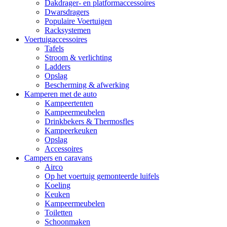
Dakdrager- en platformaccessoires
Dwarsdragers
Populaire Voertuigen
Racksystemen
Voertuigaccessoires
Tafels
Stroom & verlichting
Ladders
Opslag
Bescherming & afwerking
Kamperen met de auto
Kampeertenten
Kampeermeubelen
Drinkbekers & Thermosfles
Kampeerkeuken
Opslag
Accessoires
Campers en caravans
Airco
Op het voertuig gemonteerde luifels
Koeling
Keuken
Kampeermeubelen
Toiletten
Schoonmaken