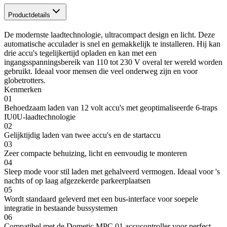
Productdetails
De modernste laadtechnologie, ultracompact design en licht. Deze
automatische acculader is snel en gemakkelijk te installeren. Hij kan
drie accu's tegelijkertijd opladen en kan met een
ingangsspanningsbereik van 110 tot 230 V overal ter wereld worden
gebruikt. Ideaal voor mensen die veel onderweg zijn en voor
globetrotters.
Kenmerken
01
Behoedzaam laden van 12 volt accu's met geoptimaliseerde 6-traps
IU0U-laadtechnologie
02
Gelijktijdig laden van twee accu's en de startaccu
03
Zeer compacte behuizing, licht en eenvoudig te monteren
04
Sleep mode voor stil laden met gehalveerd vermogen. Ideaal voor 's
nachts of op laag afgezekerde parkeerplaatsen
05
Wordt standaard geleverd met een bus-interface voor soepele
integratie in bestaande bussystemen
06
Compatibel met de Dometic MPC 01 accucontroller voor perfect