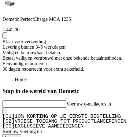
Dometic PerfectCharge MCA 1235
€ 445,00
Klaar voor verzending
Levering binnen 3–5 werkdagen.
Veilig en betrouwbaar betalen
Betaal veilig en vertrouwd met onze bekende betaalmethoden.
Eenvoudig retourneren
30 dagen retourrecht voor extra zekerheid.
Home
Stap in de wereld van Dometic
Voer uw e-mailadres in
[
0
1
]
10% KORTING OP JE EERSTE BESTELLING
[
0
2
]
VROEGE TOEGANG TOT PRODUCTLANCERINGEN
[
0
3
]
EXCLUSIEVE AANBIEDINGEN
Rust uw voertuig uit