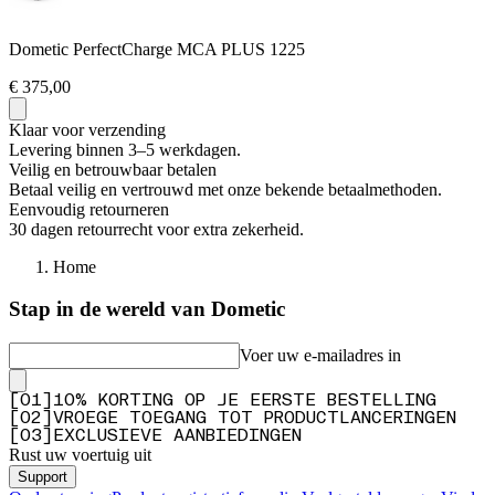
Dometic PerfectCharge MCA PLUS 1225
€ 375,00
Klaar voor verzending
Levering binnen 3–5 werkdagen.
Veilig en betrouwbaar betalen
Betaal veilig en vertrouwd met onze bekende betaalmethoden.
Eenvoudig retourneren
30 dagen retourrecht voor extra zekerheid.
Home
Stap in de wereld van Dometic
Voer uw e-mailadres in
[
0
1
]
10% KORTING OP JE EERSTE BESTELLING
[
0
2
]
VROEGE TOEGANG TOT PRODUCTLANCERINGEN
[
0
3
]
EXCLUSIEVE AANBIEDINGEN
Rust uw voertuig uit
Support