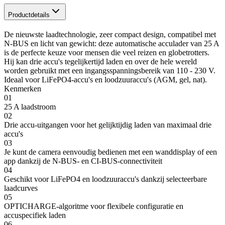
Productdetails
De nieuwste laadtechnologie, zeer compact design, compatibel met
N-BUS en licht van gewicht: deze automatische acculader van 25 A
is de perfecte keuze voor mensen die veel reizen en globetrotters.
Hij kan drie accu's tegelijkertijd laden en over de hele wereld
worden gebruikt met een ingangsspanningsbereik van 110 - 230 V.
Ideaal voor LiFePO4-accu's en loodzuuraccu's (AGM, gel, nat).
Kenmerken
01
25 A laadstroom
02
Drie accu-uitgangen voor het gelijktijdig laden van maximaal drie
accu's
03
Je kunt de camera eenvoudig bedienen met een wanddisplay of een
app dankzij de N-BUS- en CI-BUS-connectiviteit
04
Geschikt voor LiFePO4 en loodzuuraccu's dankzij selecteerbare
laadcurves
05
OPTICHARGE-algoritme voor flexibele configuratie en
accuspecifiek laden
06