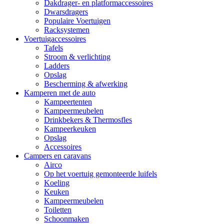
Dakdrager- en platformaccessoires
Dwarsdragers
Populaire Voertuigen
Racksystemen
Voertuigaccessoires
Tafels
Stroom & verlichting
Ladders
Opslag
Bescherming & afwerking
Kamperen met de auto
Kampeertenten
Kampeermeubelen
Drinkbekers & Thermosfles
Kampeerkeuken
Opslag
Accessoires
Campers en caravans
Airco
Op het voertuig gemonteerde luifels
Koeling
Keuken
Kampeermeubelen
Toiletten
Schoonmaken