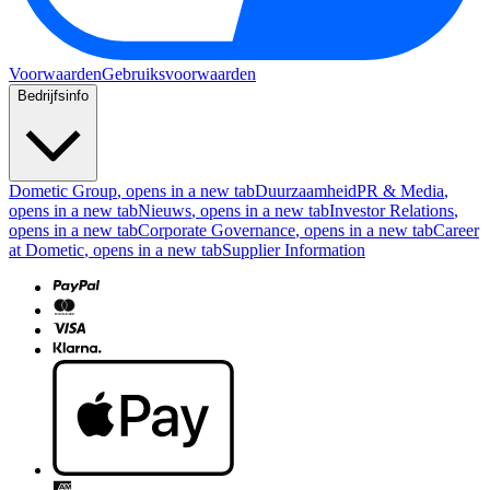
Voorwaarden
Gebruiksvoorwaarden
Bedrijfsinfo
Dometic Group
, opens in a new tab
Duurzaamheid
PR & Media
,
opens in a new tab
Nieuws
, opens in a new tab
Investor Relations
,
opens in a new tab
Corporate Governance
, opens in a new tab
Career
at Dometic
, opens in a new tab
Supplier Information