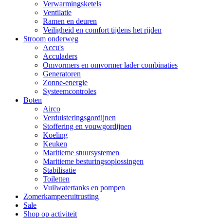
Verwarmingsketels
Ventilatie
Ramen en deuren
Veiligheid en comfort tijdens het rijden
Stroom onderweg
Accu's
Acculaders
Omvormers en omvormer lader combinaties
Generatoren
Zonne-energie
Systeemcontroles
Boten
Airco
Verduisteringsgordijnen
Stoffering en vouwgordijnen
Koeling
Keuken
Maritieme stuursystemen
Maritieme besturingsoplossingen
Stabilisatie
Toiletten
Vuilwatertanks en pompen
Zomerkampeeruitrusting
Sale
Shop op activiteit