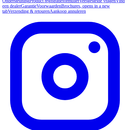
Ondersteuning
Product registratieformulier
Veelgestelde vragen
Vind
een dealer
Garantie
Voorwaarden
Brochures
, opens in a new
tab
Verzending & retouren
Aankoop annuleren