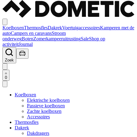
Koelboxen
Thermosfles
Dakrek
Voertuigaccessoires
Kamperen met de
auto
Campers en caravans
Stroom
onderweg
Boten
Zomerkampeeruitrusting
Sale
Shop op
activiteit
Journal
Zoek
0
Koelboxen
Elektrische koelboxen
Passieve koelboxen
Zachte koelboxen
Accessoires
Thermosfles
Dakrek
Dakdragers