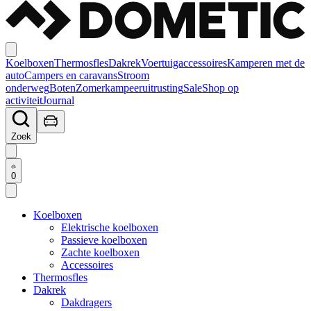
Koelboxen
Thermosfles
Dakrek
Voertuigaccessoires
Kamperen met de
auto
Campers en caravans
Stroom
onderweg
Boten
Zomerkampeeruitrusting
Sale
Shop op
activiteit
Journal
Zoek
0
Koelboxen
Elektrische koelboxen
Passieve koelboxen
Zachte koelboxen
Accessoires
Thermosfles
Dakrek
Dakdragers