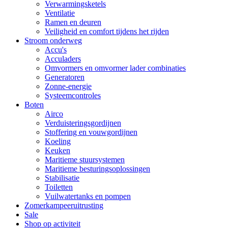
Verwarmingsketels
Ventilatie
Ramen en deuren
Veiligheid en comfort tijdens het rijden
Stroom onderweg
Accu's
Acculaders
Omvormers en omvormer lader combinaties
Generatoren
Zonne-energie
Systeemcontroles
Boten
Airco
Verduisteringsgordijnen
Stoffering en vouwgordijnen
Koeling
Keuken
Maritieme stuursystemen
Maritieme besturingsoplossingen
Stabilisatie
Toiletten
Vuilwatertanks en pompen
Zomerkampeeruitrusting
Sale
Shop op activiteit