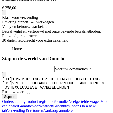
€ 258,00
Klaar voor verzending
Levering binnen 3–5 werkdagen.
Veilig en betrouwbaar betalen
Betaal veilig en vertrouwd met onze bekende betaalmethoden.
Eenvoudig retourneren
30 dagen retourrecht voor extra zekerheid.
Home
Stap in de wereld van Dometic
Voer uw e-mailadres in
[
0
1
]
10% KORTING OP JE EERSTE BESTELLING
[
0
2
]
VROEGE TOEGANG TOT PRODUCTLANCERINGEN
[
0
3
]
EXCLUSIEVE AANBIEDINGEN
Rust uw voertuig uit
Support
Ondersteuning
Product registratieformulier
Veelgestelde vragen
Vind
een dealer
Garantie
Voorwaarden
Brochures
, opens in a new
tab
Verzending & retouren
Aankoop annuleren