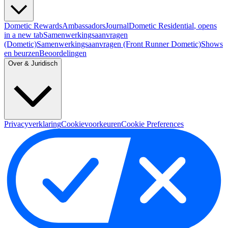
Dometic Rewards
Ambassadors
Journal
Dometic Residential
, opens
in a new tab
Samenwerkingsaanvragen
(Dometic)
Samenwerkingsaanvragen (Front Runner Dometic)
Shows
en beurzen
Beoordelingen
Over & Juridisch
Privacyverklaring
Cookievoorkeuren
Cookie Preferences