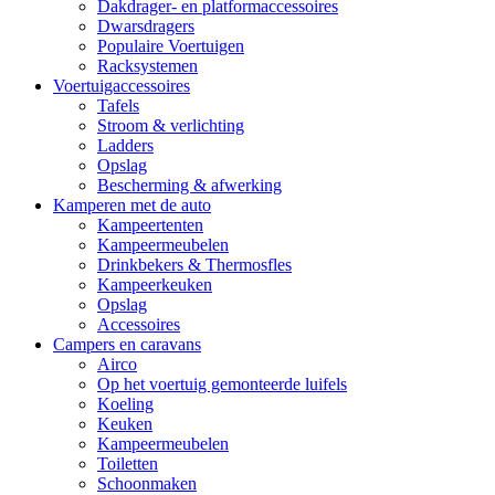
Dakdrager- en platformaccessoires
Dwarsdragers
Populaire Voertuigen
Racksystemen
Voertuigaccessoires
Tafels
Stroom & verlichting
Ladders
Opslag
Bescherming & afwerking
Kamperen met de auto
Kampeertenten
Kampeermeubelen
Drinkbekers & Thermosfles
Kampeerkeuken
Opslag
Accessoires
Campers en caravans
Airco
Op het voertuig gemonteerde luifels
Koeling
Keuken
Kampeermeubelen
Toiletten
Schoonmaken