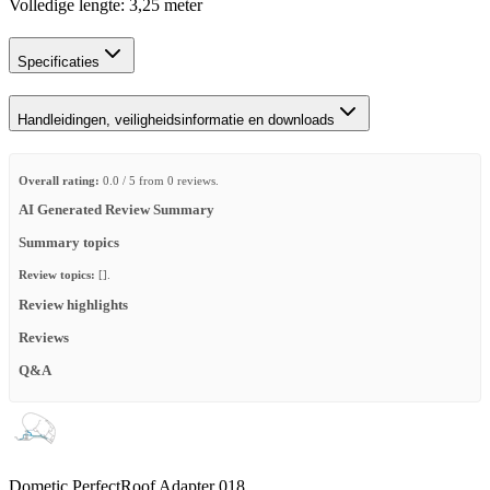
Volledige lengte: 3,25 meter
Specificaties
Handleidingen, veiligheidsinformatie en downloads
Overall rating:
0.0 / 5 from 0 reviews.
AI Generated Review Summary
Summary topics
Review topics:
[].
Review highlights
Reviews
Q&A
Dometic PerfectRoof Adapter 018