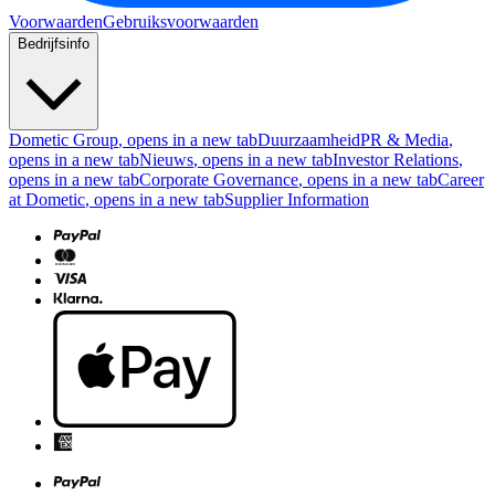
Voorwaarden
Gebruiksvoorwaarden
Bedrijfsinfo
Dometic Group
, opens in a new tab
Duurzaamheid
PR & Media
,
opens in a new tab
Nieuws
, opens in a new tab
Investor Relations
,
opens in a new tab
Corporate Governance
, opens in a new tab
Career
at Dometic
, opens in a new tab
Supplier Information