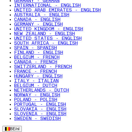
GERMANY - GERMAN
INTERNATIONAL - ENGLISH
UNITED ARAB EMIRATES - ENGLISH
AUSTRALIA - ENGLISH
CANADA - ENGLISH
GERMANY - ENGLISH
UNITED KINGDOM - ENGLISH
NEW ZEALAND - ENGLISH
UNITED STATES - ENGLISH
SOUTH AFRICA - ENGLISH
SPAIN - SPANISH
FINLAND - ENGLISH
BELGIUM - FRENCH
CANADA - FRENCH
SWITZERLAND - FRENCH
FRANCE - FRENCH
HUNGARY - ENGLISH
ITALY - ITALIAN
BELGIUM - DUTCH
NETHERLANDS - DUTCH
NORWAY - ENGLISH
POLAND - POLISH
PORTUGAL - ENGLISH
SLOVAKIA - ENGLISH
SLOVENIA - ENGLISH
SWEDEN - SWEDISH
BE
/
nl