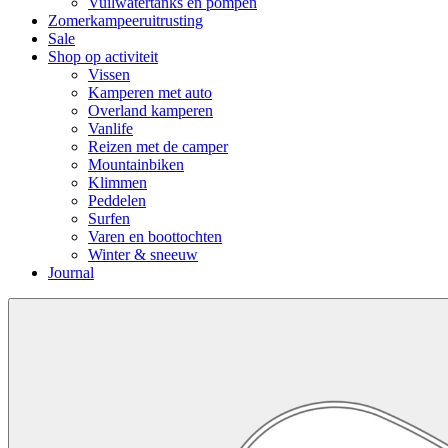
Vuilwatertanks en pompen
Zomerkampeeruitrusting
Sale
Shop op activiteit
Vissen
Kamperen met auto
Overland kamperen
Vanlife
Reizen met de camper
Mountainbiken
Klimmen
Peddelen
Surfen
Varen en boottochten
Winter & sneeuw
Journal