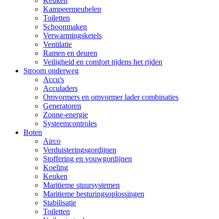
Keuken
Kampeermeubelen
Toiletten
Schoonmaken
Verwarmingsketels
Ventilatie
Ramen en deuren
Veiligheid en comfort tijdens het rijden
Stroom onderweg
Accu's
Acculaders
Omvormers en omvormer lader combinaties
Generatoren
Zonne-energie
Systeemcontroles
Boten
Airco
Verduisteringsgordijnen
Stoffering en vouwgordijnen
Koeling
Keuken
Maritieme stuursystemen
Maritieme besturingsoplossingen
Stabilisatie
Toiletten