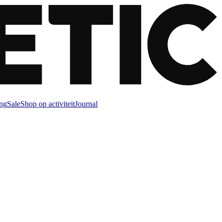
ng
Sale
Shop op activiteit
Journal