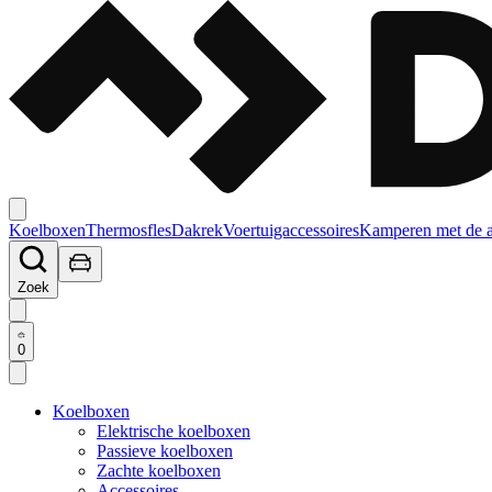
Koelboxen
Thermosfles
Dakrek
Voertuigaccessoires
Kamperen met de 
Zoek
0
Koelboxen
Elektrische koelboxen
Passieve koelboxen
Zachte koelboxen
Accessoires