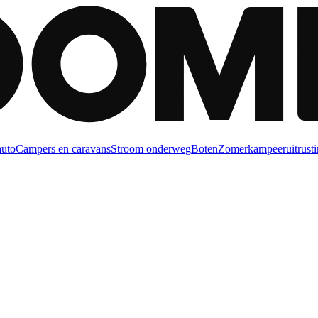
auto
Campers en caravans
Stroom onderweg
Boten
Zomerkampeeruitrusti