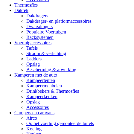
Thermosfles
Dakrek
Dakdragers
Dakdrager- en platformaccessoires
Dwarsdragers
Populaire Voertuigen
Racksystemen
Voertuigaccessoires
Tafels
Stroom & verlichting
Ladders
Opslag
Bescherming & afwerking
Kamperen met de auto
Kampeertenten
Kampeermeubelen
Drinkbekers & Thermosfles
Kampeerkeuken
Opslag
Accessoires
Campers en caravans
Airco
Op het voertuig gemonteerde luifels
Koeling