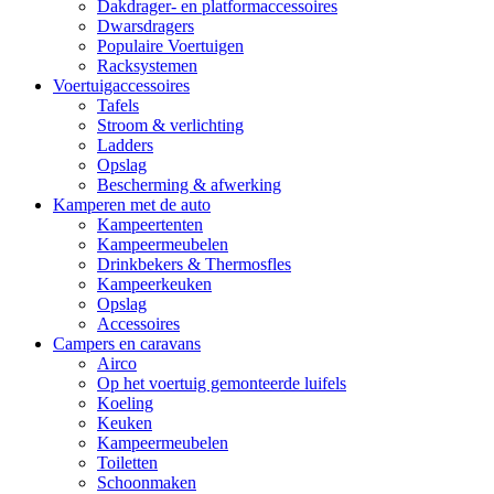
Dakdrager- en platformaccessoires
Dwarsdragers
Populaire Voertuigen
Racksystemen
Voertuigaccessoires
Tafels
Stroom & verlichting
Ladders
Opslag
Bescherming & afwerking
Kamperen met de auto
Kampeertenten
Kampeermeubelen
Drinkbekers & Thermosfles
Kampeerkeuken
Opslag
Accessoires
Campers en caravans
Airco
Op het voertuig gemonteerde luifels
Koeling
Keuken
Kampeermeubelen
Toiletten
Schoonmaken