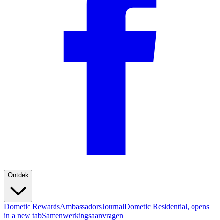
Ontdek
Dometic Rewards
Ambassadors
Journal
Dometic Residential
, opens
in a new tab
Samenwerkingsaanvragen