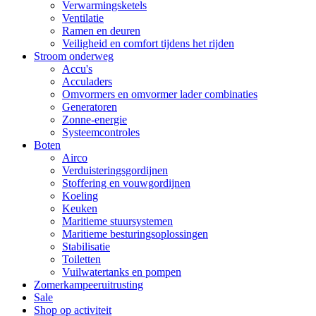
Verwarmingsketels
Ventilatie
Ramen en deuren
Veiligheid en comfort tijdens het rijden
Stroom onderweg
Accu's
Acculaders
Omvormers en omvormer lader combinaties
Generatoren
Zonne-energie
Systeemcontroles
Boten
Airco
Verduisteringsgordijnen
Stoffering en vouwgordijnen
Koeling
Keuken
Maritieme stuursystemen
Maritieme besturingsoplossingen
Stabilisatie
Toiletten
Vuilwatertanks en pompen
Zomerkampeeruitrusting
Sale
Shop op activiteit