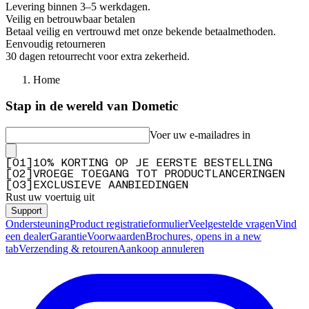
Levering binnen 3–5 werkdagen.
Veilig en betrouwbaar betalen
Betaal veilig en vertrouwd met onze bekende betaalmethoden.
Eenvoudig retourneren
30 dagen retourrecht voor extra zekerheid.
Home
Stap in de wereld van Dometic
Voer uw e-mailadres in
[
0
1
]
10% KORTING OP JE EERSTE BESTELLING
[
0
2
]
VROEGE TOEGANG TOT PRODUCTLANCERINGEN
[
0
3
]
EXCLUSIEVE AANBIEDINGEN
Rust uw voertuig uit
Support
Ondersteuning
Product registratieformulier
Veelgestelde vragen
Vind
een dealer
Garantie
Voorwaarden
Brochures
, opens in a new
tab
Verzending & retouren
Aankoop annuleren