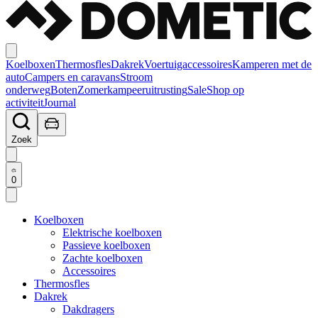
Koelboxen
Thermosfles
Dakrek
Voertuigaccessoires
Kamperen met de
auto
Campers en caravans
Stroom
onderweg
Boten
Zomerkampeeruitrusting
Sale
Shop op
activiteit
Journal
Zoek
0
Koelboxen
Elektrische koelboxen
Passieve koelboxen
Zachte koelboxen
Accessoires
Thermosfles
Dakrek
Dakdragers