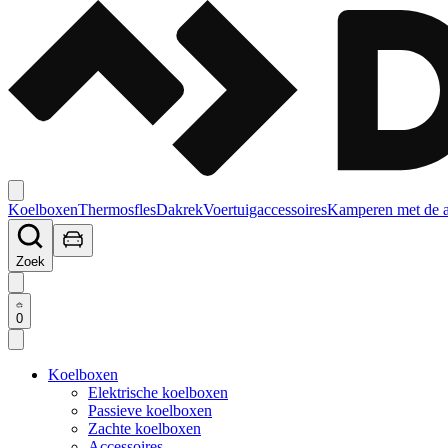
Koelboxen
Thermosfles
Dakrek
Voertuigaccessoires
Kamperen met de 
Zoek
0
Koelboxen
Elektrische koelboxen
Passieve koelboxen
Zachte koelboxen
Accessoires