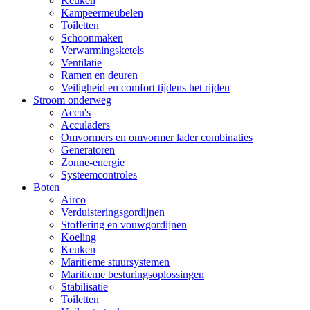
Keuken
Kampeermeubelen
Toiletten
Schoonmaken
Verwarmingsketels
Ventilatie
Ramen en deuren
Veiligheid en comfort tijdens het rijden
Stroom onderweg
Accu's
Acculaders
Omvormers en omvormer lader combinaties
Generatoren
Zonne-energie
Systeemcontroles
Boten
Airco
Verduisteringsgordijnen
Stoffering en vouwgordijnen
Koeling
Keuken
Maritieme stuursystemen
Maritieme besturingsoplossingen
Stabilisatie
Toiletten