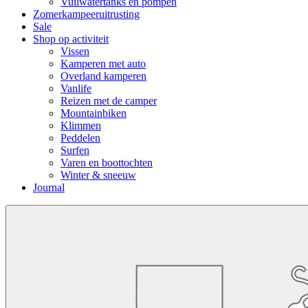
Vuilwatertanks en pompen
Zomerkampeeruitrusting
Sale
Shop op activiteit
Vissen
Kamperen met auto
Overland kamperen
Vanlife
Reizen met de camper
Mountainbiken
Klimmen
Peddelen
Surfen
Varen en boottochten
Winter & sneeuw
Journal