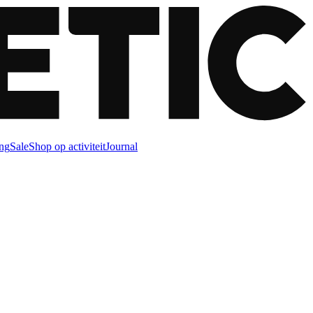
ng
Sale
Shop op activiteit
Journal