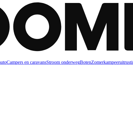
auto
Campers en caravans
Stroom onderweg
Boten
Zomerkampeeruitrusti