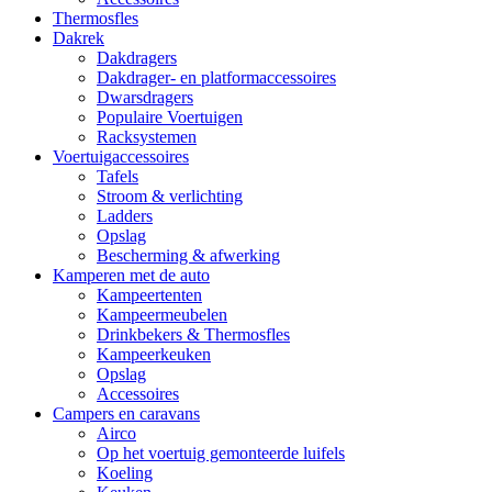
Thermosfles
Dakrek
Dakdragers
Dakdrager- en platformaccessoires
Dwarsdragers
Populaire Voertuigen
Racksystemen
Voertuigaccessoires
Tafels
Stroom & verlichting
Ladders
Opslag
Bescherming & afwerking
Kamperen met de auto
Kampeertenten
Kampeermeubelen
Drinkbekers & Thermosfles
Kampeerkeuken
Opslag
Accessoires
Campers en caravans
Airco
Op het voertuig gemonteerde luifels
Koeling