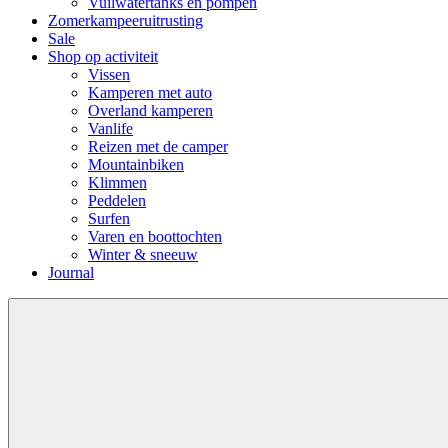
Vuilwatertanks en pompen
Zomerkampeeruitrusting
Sale
Shop op activiteit
Vissen
Kamperen met auto
Overland kamperen
Vanlife
Reizen met de camper
Mountainbiken
Klimmen
Peddelen
Surfen
Varen en boottochten
Winter & sneeuw
Journal