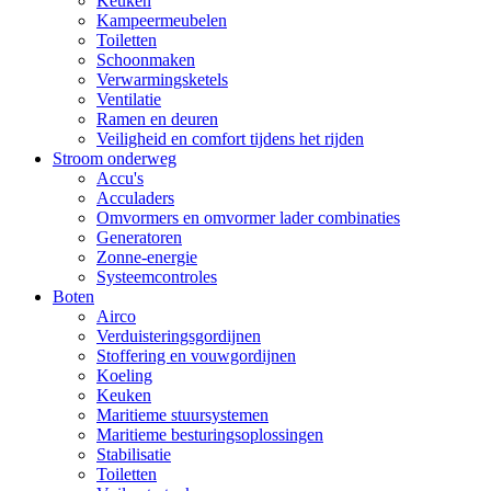
Keuken
Kampeermeubelen
Toiletten
Schoonmaken
Verwarmingsketels
Ventilatie
Ramen en deuren
Veiligheid en comfort tijdens het rijden
Stroom onderweg
Accu's
Acculaders
Omvormers en omvormer lader combinaties
Generatoren
Zonne-energie
Systeemcontroles
Boten
Airco
Verduisteringsgordijnen
Stoffering en vouwgordijnen
Koeling
Keuken
Maritieme stuursystemen
Maritieme besturingsoplossingen
Stabilisatie
Toiletten