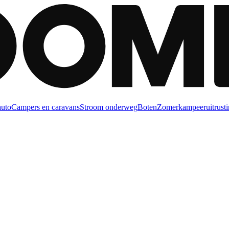
auto
Campers en caravans
Stroom onderweg
Boten
Zomerkampeeruitrusti