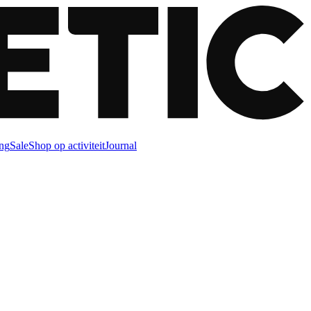
ng
Sale
Shop op activiteit
Journal