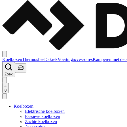
Koelboxen
Thermosfles
Dakrek
Voertuigaccessoires
Kamperen met de 
Zoek
0
Koelboxen
Elektrische koelboxen
Passieve koelboxen
Zachte koelboxen
Accessoires