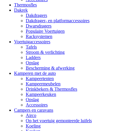
Thermosfles
Dakrek
Dakdragers
Dakdrager- en platformaccessoires
Dwarsdragers
Populaire Voertuigen
Racksystemen
Voertuigaccessoires
Tafels
Stroom & verlichting
Ladders
Opslag
Bescherming & afwerking
Kamperen met de auto
Kampeertenten
Kampeermeubelen
Drinkbekers & Thermosfles
Kampeerkeuken
Opslag
Accessoires
Campers en caravans
Airco
Op het voertuig gemonteerde luifels
Koeling