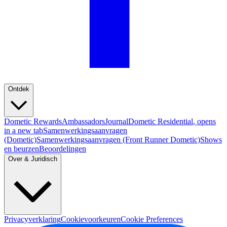
Ontdek
Dometic Rewards
Ambassadors
Journal
Dometic Residential
, opens
in a new tab
Samenwerkingsaanvragen
(Dometic)
Samenwerkingsaanvragen (Front Runner Dometic)
Shows
en beurzen
Beoordelingen
Over & Juridisch
Privacyverklaring
Cookievoorkeuren
Cookie Preferences