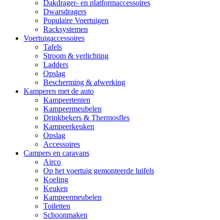
Dakdrager- en platformaccessoires
Dwarsdragers
Populaire Voertuigen
Racksystemen
Voertuigaccessoires
Tafels
Stroom & verlichting
Ladders
Opslag
Bescherming & afwerking
Kamperen met de auto
Kampeertenten
Kampeermeubelen
Drinkbekers & Thermosfles
Kampeerkeuken
Opslag
Accessoires
Campers en caravans
Airco
Op het voertuig gemonteerde luifels
Koeling
Keuken
Kampeermeubelen
Toiletten
Schoonmaken