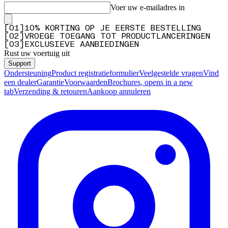
Voer uw e-mailadres in
[
0
1
]
10% KORTING OP JE EERSTE BESTELLING
[
0
2
]
VROEGE TOEGANG TOT PRODUCTLANCERINGEN
[
0
3
]
EXCLUSIEVE AANBIEDINGEN
Rust uw voertuig uit
Support
Ondersteuning
Product registratieformulier
Veelgestelde vragen
Vind
een dealer
Garantie
Voorwaarden
Brochures
, opens in a new
tab
Verzending & retouren
Aankoop annuleren