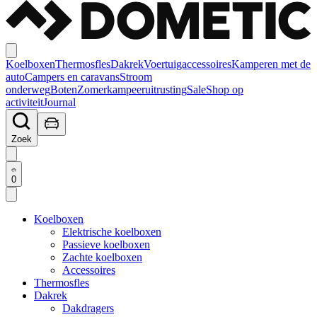
Koelboxen
Thermosfles
Dakrek
Voertuigaccessoires
Kamperen met de
auto
Campers en caravans
Stroom
onderweg
Boten
Zomerkampeeruitrusting
Sale
Shop op
activiteit
Journal
Zoek
0
Koelboxen
Elektrische koelboxen
Passieve koelboxen
Zachte koelboxen
Accessoires
Thermosfles
Dakrek
Dakdragers