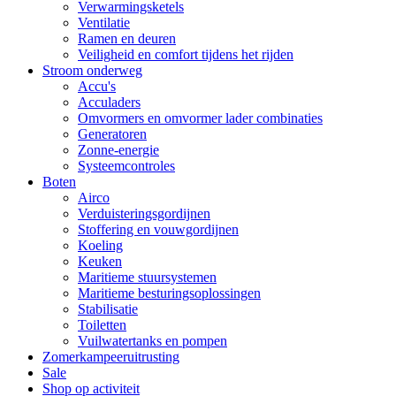
Verwarmingsketels
Ventilatie
Ramen en deuren
Veiligheid en comfort tijdens het rijden
Stroom onderweg
Accu's
Acculaders
Omvormers en omvormer lader combinaties
Generatoren
Zonne-energie
Systeemcontroles
Boten
Airco
Verduisteringsgordijnen
Stoffering en vouwgordijnen
Koeling
Keuken
Maritieme stuursystemen
Maritieme besturingsoplossingen
Stabilisatie
Toiletten
Vuilwatertanks en pompen
Zomerkampeeruitrusting
Sale
Shop op activiteit