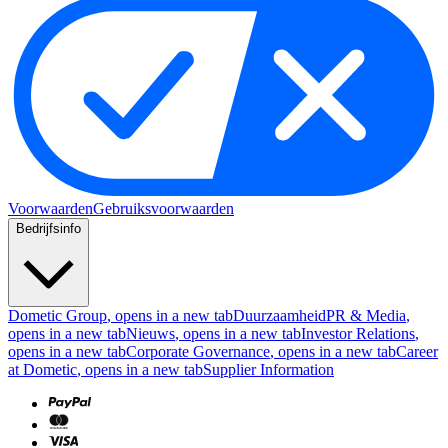
Voorwaarden
Gebruiksvoorwaarden
Bedrijfsinfo
Dometic Group
, opens in a new tab
Duurzaamheid
PR & Media
,
opens in a new tab
Nieuws
, opens in a new tab
Investor Relations
,
opens in a new tab
Corporate Governance
, opens in a new tab
Career
at Dometic
, opens in a new tab
Supplier Information