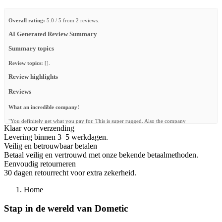
Overall rating:
5.0 / 5 from 2 reviews.
AI Generated Review Summary
Summary topics
Review topics:
[].
Review highlights
Reviews
What an incredible company!
"You definitely get what you pay for. This is super rugged. Also the company
Klaar voor verzending
communicated really well all along the way."
Levering binnen 3–5 werkdagen.
—
Brad B.
(
5/5
)
Veilig en betrouwbaar betalen
Betaal veilig en vertrouwd met onze bekende betaalmethoden.
Awesome Platform!!
Eenvoudig retourneren
"Loving this Slimline II!! Installation wasn’t too difficult, I managed it by myself.
30 dagen retourrecht voor extra zekerheid.
Customer support was great! Can’t wait to use it on a camping trip!"
—
Chris F.
(
5/5
)
Home
Q&A
Stap in de wereld van Dometic