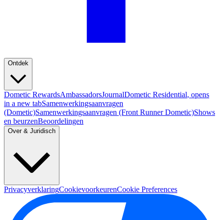
Ontdek
Dometic Rewards
Ambassadors
Journal
Dometic Residential
, opens
in a new tab
Samenwerkingsaanvragen
(Dometic)
Samenwerkingsaanvragen (Front Runner Dometic)
Shows
en beurzen
Beoordelingen
Over & Juridisch
Privacyverklaring
Cookievoorkeuren
Cookie Preferences