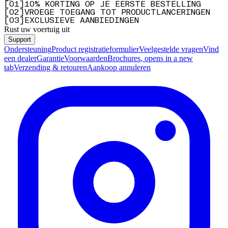
[
0
1
]
10% KORTING OP JE EERSTE BESTELLING
[
0
2
]
VROEGE TOEGANG TOT PRODUCTLANCERINGEN
[
0
3
]
EXCLUSIEVE AANBIEDINGEN
Rust uw voertuig uit
Support
Ondersteuning
Product registratieformulier
Veelgestelde vragen
Vind
een dealer
Garantie
Voorwaarden
Brochures
, opens in a new
tab
Verzending & retouren
Aankoop annuleren