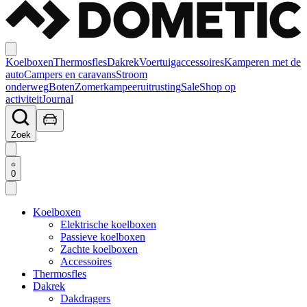
Koelboxen
Thermosfles
Dakrek
Voertuigaccessoires
Kamperen met de
auto
Campers en caravans
Stroom
onderweg
Boten
Zomerkampeeruitrusting
Sale
Shop op
activiteit
Journal
Zoek
0
Koelboxen
Elektrische koelboxen
Passieve koelboxen
Zachte koelboxen
Accessoires
Thermosfles
Dakrek
Dakdragers