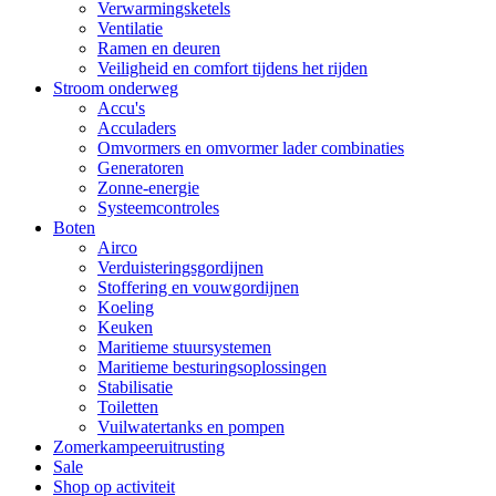
Verwarmingsketels
Ventilatie
Ramen en deuren
Veiligheid en comfort tijdens het rijden
Stroom onderweg
Accu's
Acculaders
Omvormers en omvormer lader combinaties
Generatoren
Zonne-energie
Systeemcontroles
Boten
Airco
Verduisteringsgordijnen
Stoffering en vouwgordijnen
Koeling
Keuken
Maritieme stuursystemen
Maritieme besturingsoplossingen
Stabilisatie
Toiletten
Vuilwatertanks en pompen
Zomerkampeeruitrusting
Sale
Shop op activiteit