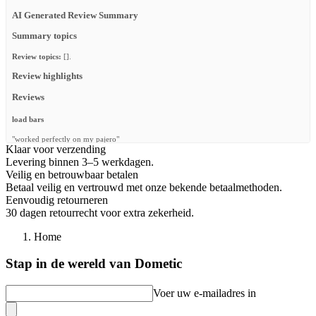
AI Generated Review Summary
Summary topics
Review topics:
[].
Review highlights
Reviews
load bars
"worked perfectly on my pajero"
Klaar voor verzending
—
David J.
(
5/5
)
Levering binnen 3–5 werkdagen.
Veilig en betrouwbaar betalen
Q&A
Betaal veilig en vertrouwd met onze bekende betaalmethoden.
Eenvoudig retourneren
30 dagen retourrecht voor extra zekerheid.
Home
Stap in de wereld van Dometic
Voer uw e-mailadres in