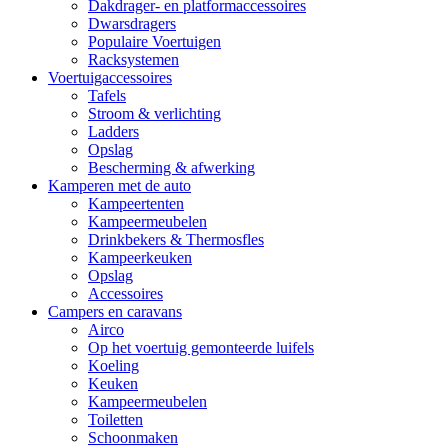
Dakdrager- en platformaccessoires
Dwarsdragers
Populaire Voertuigen
Racksystemen
Voertuigaccessoires
Tafels
Stroom & verlichting
Ladders
Opslag
Bescherming & afwerking
Kamperen met de auto
Kampeertenten
Kampeermeubelen
Drinkbekers & Thermosfles
Kampeerkeuken
Opslag
Accessoires
Campers en caravans
Airco
Op het voertuig gemonteerde luifels
Koeling
Keuken
Kampeermeubelen
Toiletten
Schoonmaken