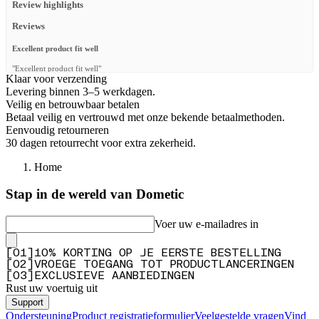
Review highlights
Reviews
Excellent product fit well
"Excellent product fit well"
Klaar voor verzending
—
Luke M.
(
5/5
)
Levering binnen 3–5 werkdagen.
Veilig en betrouwbaar betalen
Q&A
Betaal veilig en vertrouwd met onze bekende betaalmethoden.
Eenvoudig retourneren
30 dagen retourrecht voor extra zekerheid.
Home
Stap in de wereld van Dometic
Voer uw e-mailadres in
[
0
1
]
10% KORTING OP JE EERSTE BESTELLING
[
0
2
]
VROEGE TOEGANG TOT PRODUCTLANCERINGEN
[
0
3
]
EXCLUSIEVE AANBIEDINGEN
Rust uw voertuig uit
Support
Ondersteuning
Product registratieformulier
Veelgestelde vragen
Vind