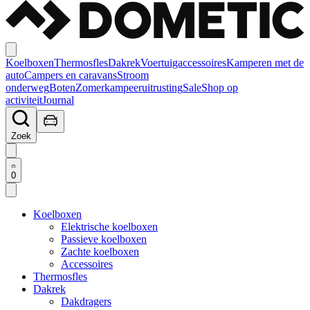
Koelboxen
Thermosfles
Dakrek
Voertuigaccessoires
Kamperen met de
auto
Campers en caravans
Stroom
onderweg
Boten
Zomerkampeeruitrusting
Sale
Shop op
activiteit
Journal
Zoek
0
Koelboxen
Elektrische koelboxen
Passieve koelboxen
Zachte koelboxen
Accessoires
Thermosfles
Dakrek
Dakdragers