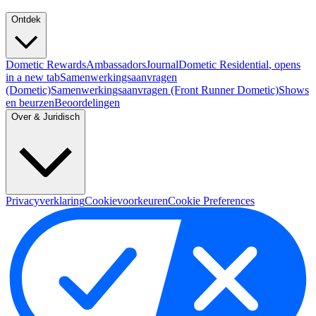
Ontdek
Dometic Rewards
Ambassadors
Journal
Dometic Residential
, opens
in a new tab
Samenwerkingsaanvragen
(Dometic)
Samenwerkingsaanvragen (Front Runner Dometic)
Shows
en beurzen
Beoordelingen
Over & Juridisch
Privacyverklaring
Cookievoorkeuren
Cookie Preferences