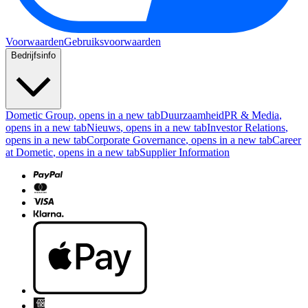
Voorwaarden
Gebruiksvoorwaarden
Bedrijfsinfo
Dometic Group
, opens in a new tab
Duurzaamheid
PR & Media
,
opens in a new tab
Nieuws
, opens in a new tab
Investor Relations
,
opens in a new tab
Corporate Governance
, opens in a new tab
Career
at Dometic
, opens in a new tab
Supplier Information