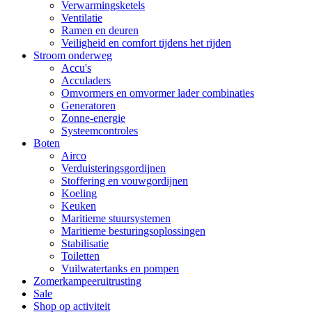
Verwarmingsketels
Ventilatie
Ramen en deuren
Veiligheid en comfort tijdens het rijden
Stroom onderweg
Accu's
Acculaders
Omvormers en omvormer lader combinaties
Generatoren
Zonne-energie
Systeemcontroles
Boten
Airco
Verduisteringsgordijnen
Stoffering en vouwgordijnen
Koeling
Keuken
Maritieme stuursystemen
Maritieme besturingsoplossingen
Stabilisatie
Toiletten
Vuilwatertanks en pompen
Zomerkampeeruitrusting
Sale
Shop op activiteit