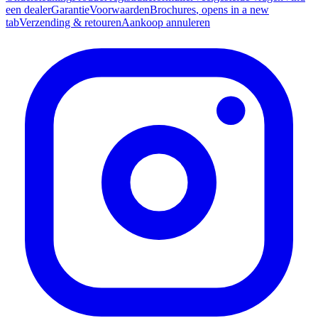
een dealer
Garantie
Voorwaarden
Brochures
, opens in a new
tab
Verzending & retouren
Aankoop annuleren