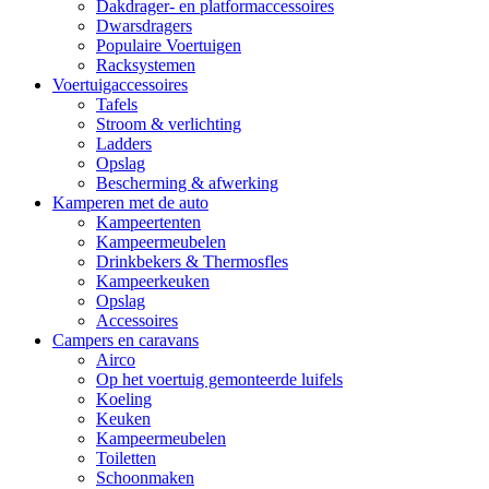
Dakdrager- en platformaccessoires
Dwarsdragers
Populaire Voertuigen
Racksystemen
Voertuigaccessoires
Tafels
Stroom & verlichting
Ladders
Opslag
Bescherming & afwerking
Kamperen met de auto
Kampeertenten
Kampeermeubelen
Drinkbekers & Thermosfles
Kampeerkeuken
Opslag
Accessoires
Campers en caravans
Airco
Op het voertuig gemonteerde luifels
Koeling
Keuken
Kampeermeubelen
Toiletten
Schoonmaken