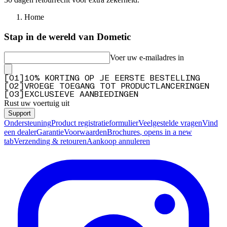
Home
Stap in de wereld van Dometic
Voer uw e-mailadres in
[
0
1
]
10% KORTING OP JE EERSTE BESTELLING
[
0
2
]
VROEGE TOEGANG TOT PRODUCTLANCERINGEN
[
0
3
]
EXCLUSIEVE AANBIEDINGEN
Rust uw voertuig uit
Support
Ondersteuning
Product registratieformulier
Veelgestelde vragen
Vind
een dealer
Garantie
Voorwaarden
Brochures
, opens in a new
tab
Verzending & retouren
Aankoop annuleren