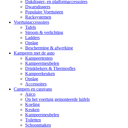
Dakdrager- en platformaccessoires
Dwarsdragers
Populaire Voertuigen
Racksystemen
Voertuigaccessoires
Tafels
Stroom & verlichting
Ladders
Opslag
Bescherming & afwerking
Kamperen met de auto
Kampeertenten
Kampeermeubelen
Drinkbekers & Thermosfles
Kampeerkeuken
Opslag
Accessoires
Campers en caravans
Airco
Op het voertuig gemonteerde luifels
Koeling
Keuken
Kampeermeubelen
Toiletten
Schoonmaken