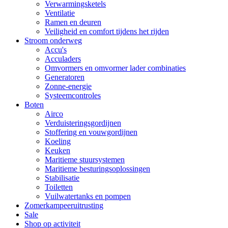
Verwarmingsketels
Ventilatie
Ramen en deuren
Veiligheid en comfort tijdens het rijden
Stroom onderweg
Accu's
Acculaders
Omvormers en omvormer lader combinaties
Generatoren
Zonne-energie
Systeemcontroles
Boten
Airco
Verduisteringsgordijnen
Stoffering en vouwgordijnen
Koeling
Keuken
Maritieme stuursystemen
Maritieme besturingsoplossingen
Stabilisatie
Toiletten
Vuilwatertanks en pompen
Zomerkampeeruitrusting
Sale
Shop op activiteit