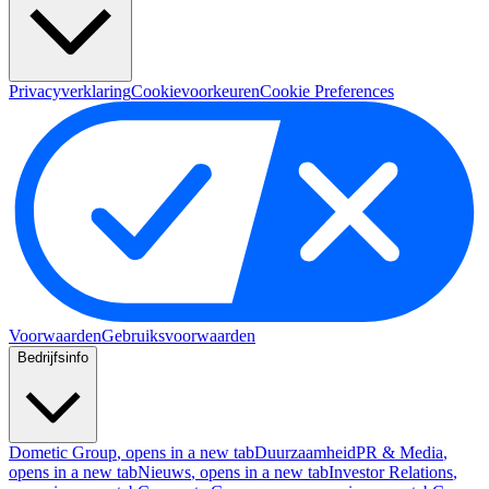
Privacyverklaring
Cookievoorkeuren
Cookie Preferences
Voorwaarden
Gebruiksvoorwaarden
Bedrijfsinfo
Dometic Group
, opens in a new tab
Duurzaamheid
PR & Media
,
opens in a new tab
Nieuws
, opens in a new tab
Investor Relations
,