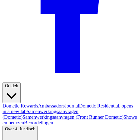
Ontdek
Dometic Rewards
Ambassadors
Journal
Dometic Residential
, opens
in a new tab
Samenwerkingsaanvragen
(Dometic)
Samenwerkingsaanvragen (Front Runner Dometic)
Shows
en beurzen
Beoordelingen
Over & Juridisch