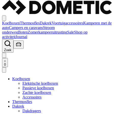
Koelboxen
Thermosfles
Dakrek
Voertuigaccessoires
Kamperen met de
auto
Campers en caravans
Stroom
onderweg
Boten
Zomerkampeeruitrusting
Sale
Shop op
activiteit
Journal
Zoek
0
Koelboxen
Elektrische koelboxen
Passieve koelboxen
Zachte koelboxen
Accessoires
Thermosfles
Dakrek
Dakdragers