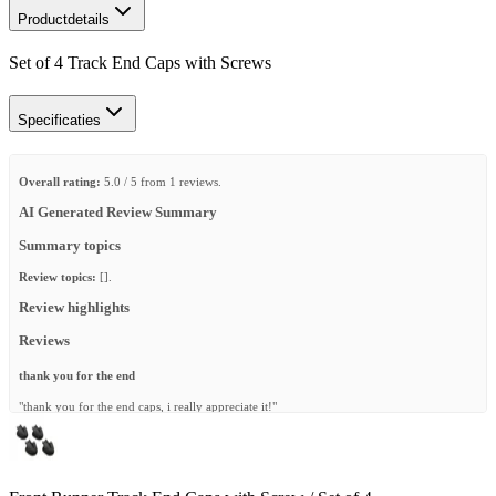
Productdetails
Set of 4 Track End Caps with Screws
Specificaties
Overall rating:
5.0 / 5 from 1 reviews.
AI Generated Review Summary
Summary topics
Review topics:
[].
Review highlights
Reviews
thank you for the end
"thank you for the end caps, i really appreciate it!"
—
John S.
(
5/5
)
Q&A