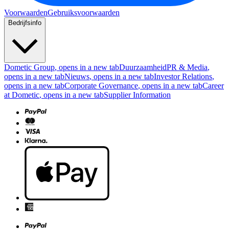
Voorwaarden
Gebruiksvoorwaarden
Bedrijfsinfo
Dometic Group
, opens in a new tab
Duurzaamheid
PR & Media
,
opens in a new tab
Nieuws
, opens in a new tab
Investor Relations
,
opens in a new tab
Corporate Governance
, opens in a new tab
Career
at Dometic
, opens in a new tab
Supplier Information