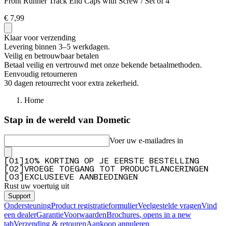
Front Runner Track End Caps with Screw / Set of 4
€ 7,99
Klaar voor verzending
Levering binnen 3–5 werkdagen.
Veilig en betrouwbaar betalen
Betaal veilig en vertrouwd met onze bekende betaalmethoden.
Eenvoudig retourneren
30 dagen retourrecht voor extra zekerheid.
Home
Stap in de wereld van Dometic
Voer uw e-mailadres in
[
0
1
]
10% KORTING OP JE EERSTE BESTELLING
[
0
2
]
VROEGE TOEGANG TOT PRODUCTLANCERINGEN
[
0
3
]
EXCLUSIEVE AANBIEDINGEN
Rust uw voertuig uit
Support
Ondersteuning
Product registratieformulier
Veelgestelde vragen
Vind
een dealer
Garantie
Voorwaarden
Brochures
, opens in a new
tab
Verzending & retouren
Aankoop annuleren