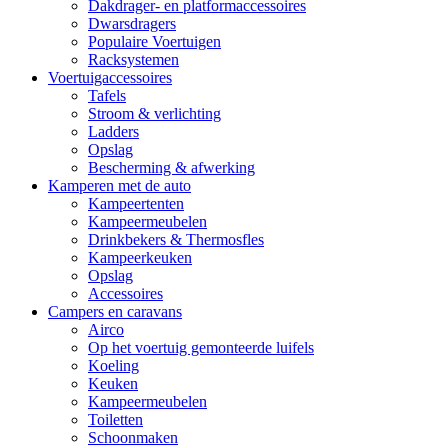
Dakdrager- en platformaccessoires
Dwarsdragers
Populaire Voertuigen
Racksystemen
Voertuigaccessoires
Tafels
Stroom & verlichting
Ladders
Opslag
Bescherming & afwerking
Kamperen met de auto
Kampeertenten
Kampeermeubelen
Drinkbekers & Thermosfles
Kampeerkeuken
Opslag
Accessoires
Campers en caravans
Airco
Op het voertuig gemonteerde luifels
Koeling
Keuken
Kampeermeubelen
Toiletten
Schoonmaken