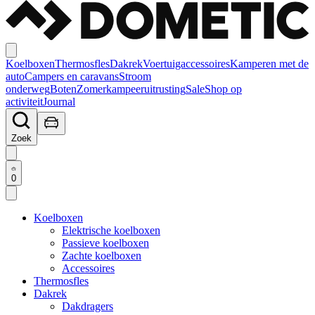
Koelboxen
Thermosfles
Dakrek
Voertuigaccessoires
Kamperen met de
auto
Campers en caravans
Stroom
onderweg
Boten
Zomerkampeeruitrusting
Sale
Shop op
activiteit
Journal
Zoek
0
Koelboxen
Elektrische koelboxen
Passieve koelboxen
Zachte koelboxen
Accessoires
Thermosfles
Dakrek
Dakdragers