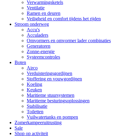
Verwarmingsketels
Ventilatie
Ramen en deuren
Veiligheid en comfort tijdens het rijden
Stroom onderweg
Accu's
Acculaders
Omvormers en omvormer lader combinaties
Generatoren
Zonne-energie
Systeemcontroles
Boten
Airco
Verduisteringsgordijnen
Stoffering en vouwgordijnen
Koeling
Keuken
Maritieme stuursystemen
Maritieme besturingsoplossingen
Stabilisatie
Toiletten
Vuilwatertanks en pompen
Zomerkampeeruitrusting
Sale
Shop op activiteit