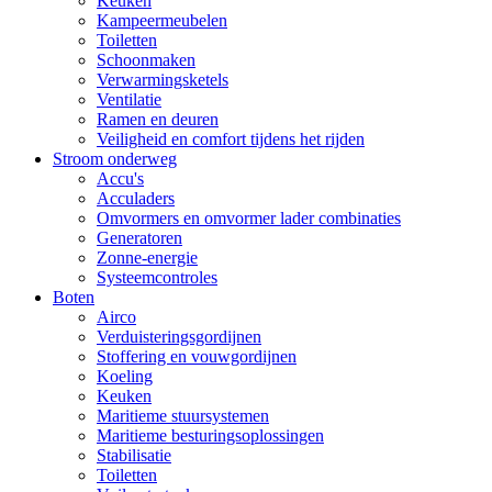
Keuken
Kampeermeubelen
Toiletten
Schoonmaken
Verwarmingsketels
Ventilatie
Ramen en deuren
Veiligheid en comfort tijdens het rijden
Stroom onderweg
Accu's
Acculaders
Omvormers en omvormer lader combinaties
Generatoren
Zonne-energie
Systeemcontroles
Boten
Airco
Verduisteringsgordijnen
Stoffering en vouwgordijnen
Koeling
Keuken
Maritieme stuursystemen
Maritieme besturingsoplossingen
Stabilisatie
Toiletten