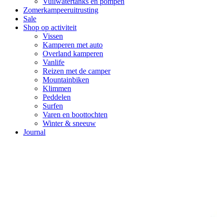
Vuilwatertanks en pompen
Zomerkampeeruitrusting
Sale
Shop op activiteit
Vissen
Kamperen met auto
Overland kamperen
Vanlife
Reizen met de camper
Mountainbiken
Klimmen
Peddelen
Surfen
Varen en boottochten
Winter & sneeuw
Journal