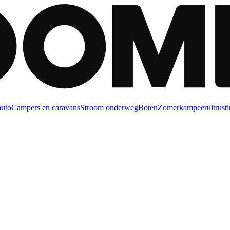
auto
Campers en caravans
Stroom onderweg
Boten
Zomerkampeeruitrusti