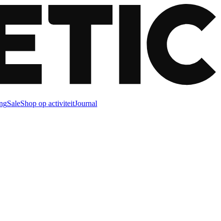
ng
Sale
Shop op activiteit
Journal