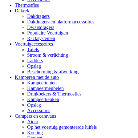
Thermosfles
Dakrek
Dakdragers
Dakdrager- en platformaccessoires
Dwarsdragers
Populaire Voertuigen
Racksystemen
Voertuigaccessoires
Tafels
Stroom & verlichting
Ladders
Opslag
Bescherming & afwerking
Kamperen met de auto
Kampeertenten
Kampeermeubelen
Drinkbekers & Thermosfles
Kampeerkeuken
Opslag
Accessoires
Campers en caravans
Airco
Op het voertuig gemonteerde luifels
Koeling