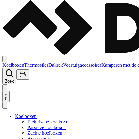
Koelboxen
Thermosfles
Dakrek
Voertuigaccessoires
Kamperen met de 
Zoek
0
Koelboxen
Elektrische koelboxen
Passieve koelboxen
Zachte koelboxen
Accessoires