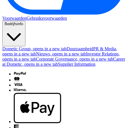
Voorwaarden
Gebruiksvoorwaarden
Bedrijfsinfo
Dometic Group
, opens in a new tab
Duurzaamheid
PR & Media
,
opens in a new tab
Nieuws
, opens in a new tab
Investor Relations
,
opens in a new tab
Corporate Governance
, opens in a new tab
Career
at Dometic
, opens in a new tab
Supplier Information