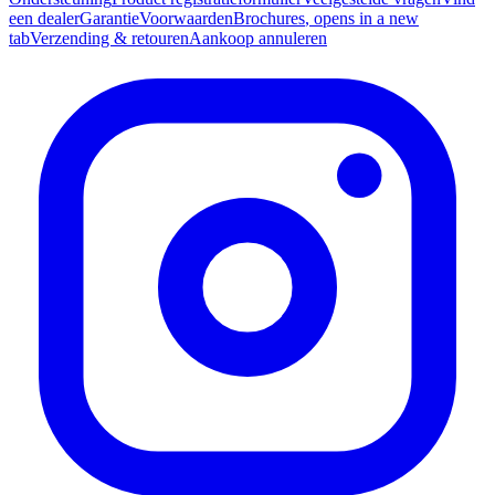
een dealer
Garantie
Voorwaarden
Brochures
, opens in a new
tab
Verzending & retouren
Aankoop annuleren