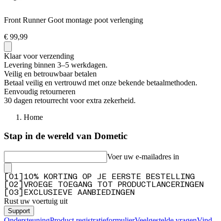
Q&A
Front Runner Goot montage poot verlenging
€ 99,99
Klaar voor verzending
Levering binnen 3–5 werkdagen.
Veilig en betrouwbaar betalen
Betaal veilig en vertrouwd met onze bekende betaalmethoden.
Eenvoudig retourneren
30 dagen retourrecht voor extra zekerheid.
Home
Stap in de wereld van Dometic
Voer uw e-mailadres in
[
0
1
]
10% KORTING OP JE EERSTE BESTELLING
[
0
2
]
VROEGE TOEGANG TOT PRODUCTLANCERINGEN
[
0
3
]
EXCLUSIEVE AANBIEDINGEN
Rust uw voertuig uit
Support
Ondersteuning
Product registratieformulier
Veelgestelde vragen
Vind