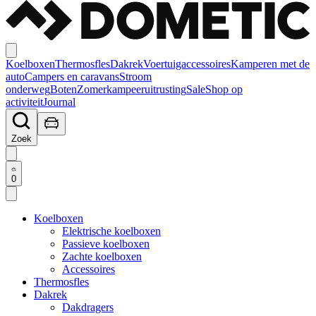
Koelboxen
Thermosfles
Dakrek
Voertuigaccessoires
Kamperen met de
auto
Campers en caravans
Stroom
onderweg
Boten
Zomerkampeeruitrusting
Sale
Shop op
activiteit
Journal
Zoek
0
Koelboxen
Elektrische koelboxen
Passieve koelboxen
Zachte koelboxen
Accessoires
Thermosfles
Dakrek
Dakdragers