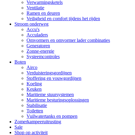
Verwarmingsketels
Ventilatie
Ramen en deuren
Veiligheid en comfort tijdens het rijden
Stroom onderweg
Accu's
Acculaders
Omvormers en omvormer lader combinaties
Generatoren
Zonne-energie
Systeemcontroles
Boten
Airco
Verduisteringsgordijnen
Stoffering en vouwgordijnen
Koeling
Keuken
Maritieme stuursystemen
Maritieme besturingsoplossingen
Stabilisatie
Toiletten
Vuilwatertanks en pompen
Zomerkampeeruitrusting
Sale
Shop op activiteit