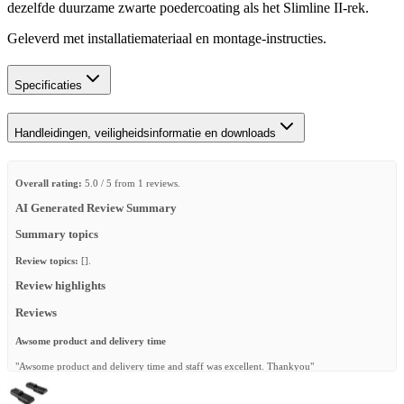
dezelfde duurzame zwarte poedercoating als het Slimline II-rek.
Geleverd met installatiemateriaal en montage-instructies.
Specificaties
Handleidingen, veiligheidsinformatie en downloads
Overall rating:
5.0 / 5 from 1 reviews.
AI Generated Review Summary
Summary topics
Review topics:
[].
Review highlights
Reviews
Awsome product and delivery time
"Awsome product and delivery time and staff was excellent. Thankyou"
—
Sacha ..
(
5/5
)