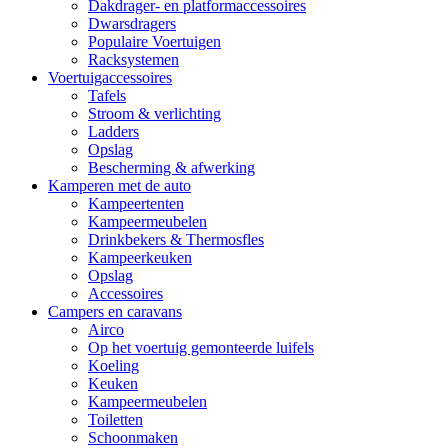
Dakdrager- en platformaccessoires
Dwarsdragers
Populaire Voertuigen
Racksystemen
Voertuigaccessoires
Tafels
Stroom & verlichting
Ladders
Opslag
Bescherming & afwerking
Kamperen met de auto
Kampeertenten
Kampeermeubelen
Drinkbekers & Thermosfles
Kampeerkeuken
Opslag
Accessoires
Campers en caravans
Airco
Op het voertuig gemonteerde luifels
Koeling
Keuken
Kampeermeubelen
Toiletten
Schoonmaken