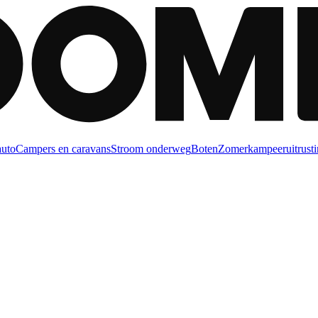
auto
Campers en caravans
Stroom onderweg
Boten
Zomerkampeeruitrusti