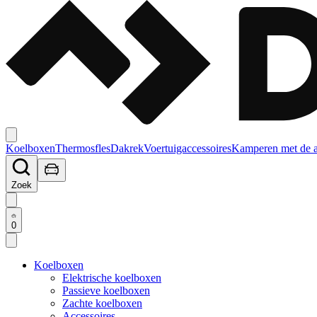
Koelboxen
Thermosfles
Dakrek
Voertuigaccessoires
Kamperen met de 
Zoek
0
Koelboxen
Elektrische koelboxen
Passieve koelboxen
Zachte koelboxen
Accessoires