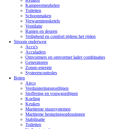
Keuken
Kampeermeubelen
Toiletten
Schoonmaken
Verwarmingsketels
Ventilatie
Ramen en deuren
Veiligheid en comfort tijdens het rijden
Stroom onderweg
Accu's
Acculaders
Omvormers en omvormer lader combinaties
Generatoren
Zonne-energie
Systeemcontroles
Boten
Airco
Verduisteringsgordijnen
Stoffering en vouwgordijnen
Koeling
Keuken
Maritieme stuursystemen
Maritieme besturingsoplossingen
Stabilisatie
Toiletten