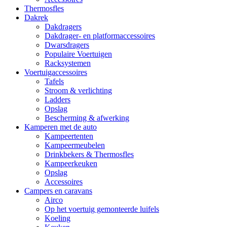
Thermosfles
Dakrek
Dakdragers
Dakdrager- en platformaccessoires
Dwarsdragers
Populaire Voertuigen
Racksystemen
Voertuigaccessoires
Tafels
Stroom & verlichting
Ladders
Opslag
Bescherming & afwerking
Kamperen met de auto
Kampeertenten
Kampeermeubelen
Drinkbekers & Thermosfles
Kampeerkeuken
Opslag
Accessoires
Campers en caravans
Airco
Op het voertuig gemonteerde luifels
Koeling