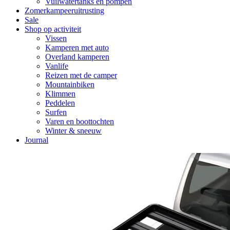
Vuilwatertanks en pompen
Zomerkampeeruitrusting
Sale
Shop op activiteit
Vissen
Kamperen met auto
Overland kamperen
Vanlife
Reizen met de camper
Mountainbiken
Klimmen
Peddelen
Surfen
Varen en boottochten
Winter & sneeuw
Journal