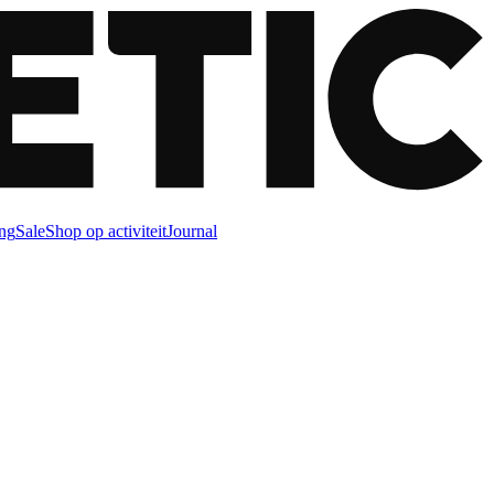
ng
Sale
Shop op activiteit
Journal