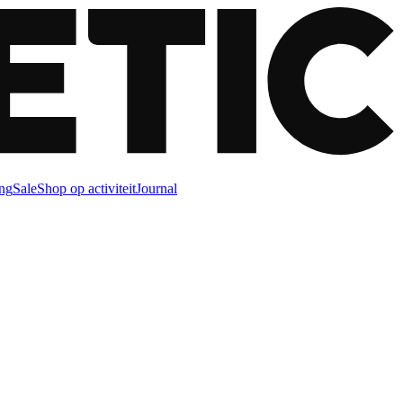
ng
Sale
Shop op activiteit
Journal