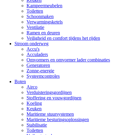
Keuken
Kampeermeubelen
Toiletten
Schoonmaken
Verwarmingsketels
Ventilatie
Ramen en deuren
Veiligheid en comfort tijdens het rijden
Stroom onderweg
Accu's
Acculaders
Omvormers en omvormer lader combinaties
Generatoren
Zonne-energie
Systeemcontroles
Boten
Airco
Verduisteringsgordijnen
Stoffering en vouwgordijnen
Koeling
Keuken
Maritieme stuursystemen
Maritieme besturingsoplossingen
Stabilisatie
Toiletten