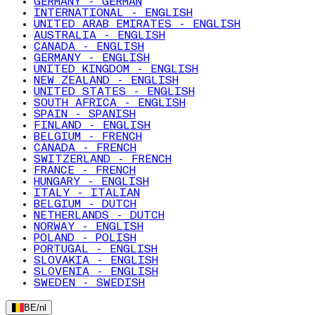
GERMANY - GERMAN
INTERNATIONAL - ENGLISH
UNITED ARAB EMIRATES - ENGLISH
AUSTRALIA - ENGLISH
CANADA - ENGLISH
GERMANY - ENGLISH
UNITED KINGDOM - ENGLISH
NEW ZEALAND - ENGLISH
UNITED STATES - ENGLISH
SOUTH AFRICA - ENGLISH
SPAIN - SPANISH
FINLAND - ENGLISH
BELGIUM - FRENCH
CANADA - FRENCH
SWITZERLAND - FRENCH
FRANCE - FRENCH
HUNGARY - ENGLISH
ITALY - ITALIAN
BELGIUM - DUTCH
NETHERLANDS - DUTCH
NORWAY - ENGLISH
POLAND - POLISH
PORTUGAL - ENGLISH
SLOVAKIA - ENGLISH
SLOVENIA - ENGLISH
SWEDEN - SWEDISH
BE
/
nl