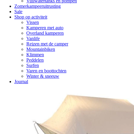
Vuilwatertanks en pompen
Zomerkampeeruitrusting
Sale
Shop op activiteit
Vissen
Kamperen met auto
Overland kamperen
Vanlife
Reizen met de camper
Mountainbiken
Klimmen
Peddelen
Surfen
Varen en boottochten
Winter & sneeuw
Journal