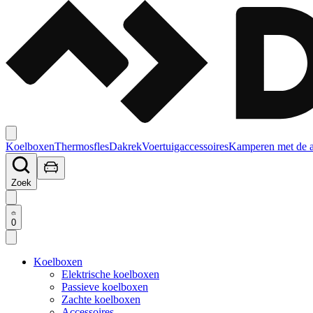
Koelboxen
Thermosfles
Dakrek
Voertuigaccessoires
Kamperen met de 
Zoek
0
Koelboxen
Elektrische koelboxen
Passieve koelboxen
Zachte koelboxen
Accessoires