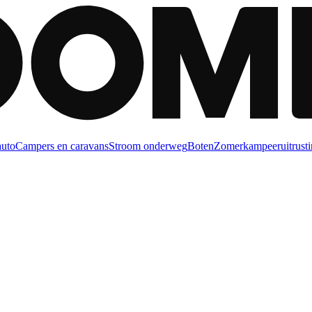
auto
Campers en caravans
Stroom onderweg
Boten
Zomerkampeeruitrusti