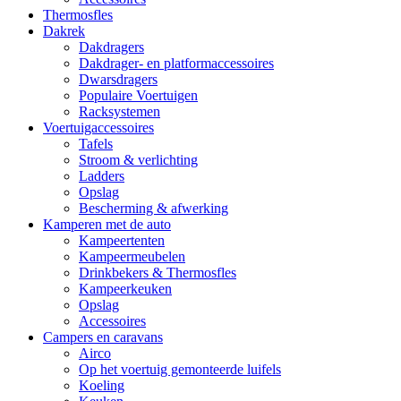
Thermosfles
Dakrek
Dakdragers
Dakdrager- en platformaccessoires
Dwarsdragers
Populaire Voertuigen
Racksystemen
Voertuigaccessoires
Tafels
Stroom & verlichting
Ladders
Opslag
Bescherming & afwerking
Kamperen met de auto
Kampeertenten
Kampeermeubelen
Drinkbekers & Thermosfles
Kampeerkeuken
Opslag
Accessoires
Campers en caravans
Airco
Op het voertuig gemonteerde luifels
Koeling