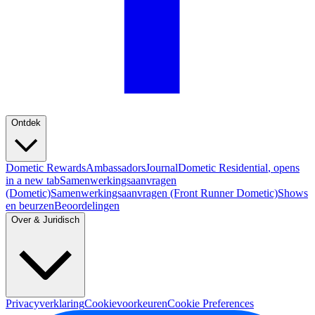
Ontdek
Dometic Rewards
Ambassadors
Journal
Dometic Residential
, opens
in a new tab
Samenwerkingsaanvragen
(Dometic)
Samenwerkingsaanvragen (Front Runner Dometic)
Shows
en beurzen
Beoordelingen
Over & Juridisch
Privacyverklaring
Cookievoorkeuren
Cookie Preferences