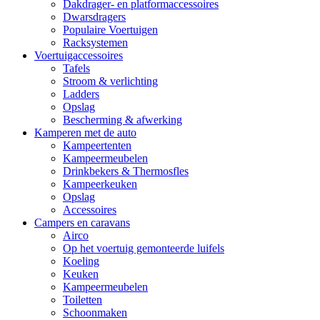
Dakdrager- en platformaccessoires
Dwarsdragers
Populaire Voertuigen
Racksystemen
Voertuigaccessoires
Tafels
Stroom & verlichting
Ladders
Opslag
Bescherming & afwerking
Kamperen met de auto
Kampeertenten
Kampeermeubelen
Drinkbekers & Thermosfles
Kampeerkeuken
Opslag
Accessoires
Campers en caravans
Airco
Op het voertuig gemonteerde luifels
Koeling
Keuken
Kampeermeubelen
Toiletten
Schoonmaken