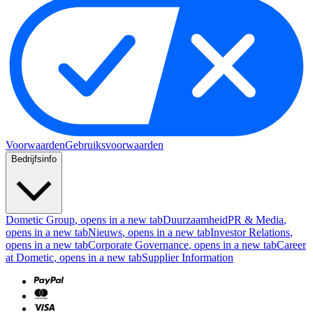
Voorwaarden
Gebruiksvoorwaarden
Bedrijfsinfo
Dometic Group
, opens in a new tab
Duurzaamheid
PR & Media
,
opens in a new tab
Nieuws
, opens in a new tab
Investor Relations
,
opens in a new tab
Corporate Governance
, opens in a new tab
Career
at Dometic
, opens in a new tab
Supplier Information