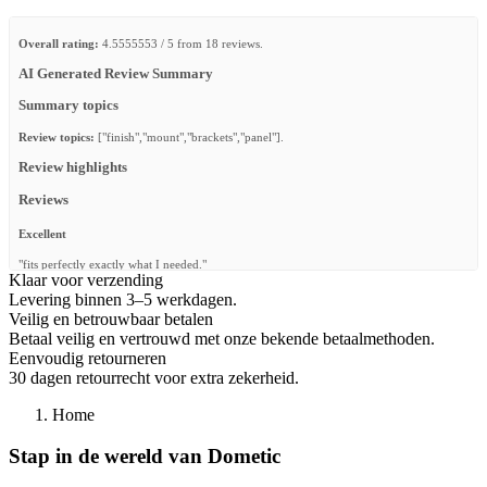
Overall rating:
4.5555553 / 5 from 18 reviews.
AI Generated Review Summary
Summary topics
Review topics:
["finish","mount","brackets","panel"].
Review highlights
Reviews
Excellent
"fits perfectly exactly what I needed."
Klaar voor verzending
—
Robin G.
(
5/5
)
Levering binnen 3–5 werkdagen.
Veilig en betrouwbaar betalen
Aucun retour au mail de demande d'assistance
Betaal veilig en vertrouwd met onze bekende betaalmethoden.
"Très déçu, après 2 semaines toujours aucun retour de l'assistance a ma demande
Eenvoudig retourneren
d'information sur les supports, donc je n'ai pas pu les installer !"
30 dagen retourrecht voor extra zekerheid.
—
Yohan H.
(
1/5
)
Home
Ease of use
Stap in de wereld van Dometic
"Very easy to fit & unfit compared to my existing setup."
—
Steve Y.
(
5/5
)