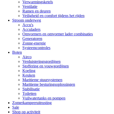
Verwarmingsketels
Ventilatie
Ramen en deuren
Veiligheid en comfort tijdens het rijden
Stroom onderweg
Accu's
Acculaders
Omvormers en omvormer lader combinaties
Generatoren
Zonne-energie
Systeemcontroles
Boten
Airco
Verduisteringsgordijnen
Stoffering en vouwgordijnen
Koeling
Keuken
Maritieme stuursystemen
Maritieme besturingsoplossingen
Stabilisatie
Toiletten
Vuilwatertanks en pompen
Zomerkampeeruitrusting
Sale
Shop op activiteit