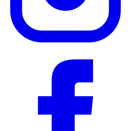
rack."
—
Rupert L.
(
4/5
)
Halterung für Solar
"Ich habe bereits viele Teile bei Front Runner gekauft und genauso super ist auch diese
Bestellung wieder gelaufen ich bin sehr zufrieden."
—
Horst W.
(
5/5
)
produit de très bonne qualité
"barres en alu de très bonne qualité, finition parfaite"
—
ORNAQUE G.
(
5/5
)
Q&A