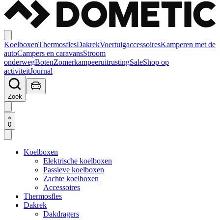
Koelboxen
Thermosfles
Dakrek
Voertuigaccessoires
Kamperen met de
auto
Campers en caravans
Stroom
onderweg
Boten
Zomerkampeeruitrusting
Sale
Shop op
activiteit
Journal
Zoek
0
Koelboxen
Elektrische koelboxen
Passieve koelboxen
Zachte koelboxen
Accessoires
Thermosfles
Dakrek
Dakdragers