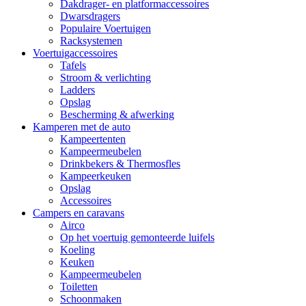
Dakdrager- en platformaccessoires
Dwarsdragers
Populaire Voertuigen
Racksystemen
Voertuigaccessoires
Tafels
Stroom & verlichting
Ladders
Opslag
Bescherming & afwerking
Kamperen met de auto
Kampeertenten
Kampeermeubelen
Drinkbekers & Thermosfles
Kampeerkeuken
Opslag
Accessoires
Campers en caravans
Airco
Op het voertuig gemonteerde luifels
Koeling
Keuken
Kampeermeubelen
Toiletten
Schoonmaken