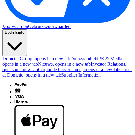
Voorwaarden
Gebruiksvoorwaarden
Bedrijfsinfo
Dometic Group
, opens in a new tab
Duurzaamheid
PR & Media
,
opens in a new tab
Nieuws
, opens in a new tab
Investor Relations
,
opens in a new tab
Corporate Governance
, opens in a new tab
Career
at Dometic
, opens in a new tab
Supplier Information