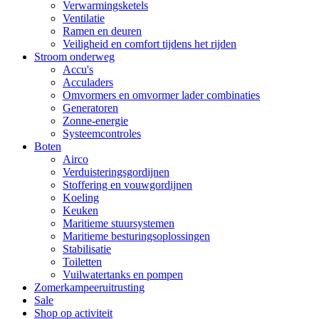
Verwarmingsketels
Ventilatie
Ramen en deuren
Veiligheid en comfort tijdens het rijden
Stroom onderweg
Accu's
Acculaders
Omvormers en omvormer lader combinaties
Generatoren
Zonne-energie
Systeemcontroles
Boten
Airco
Verduisteringsgordijnen
Stoffering en vouwgordijnen
Koeling
Keuken
Maritieme stuursystemen
Maritieme besturingsoplossingen
Stabilisatie
Toiletten
Vuilwatertanks en pompen
Zomerkampeeruitrusting
Sale
Shop op activiteit