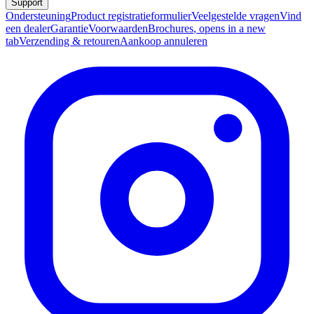
Support
Ondersteuning
Product registratieformulier
Veelgestelde vragen
Vind
een dealer
Garantie
Voorwaarden
Brochures
, opens in a new
tab
Verzending & retouren
Aankoop annuleren