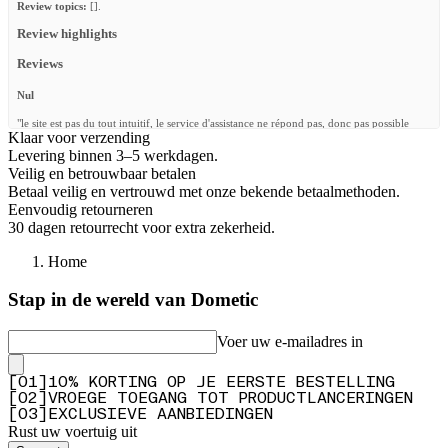
Review topics:
[].
Review highlights
Reviews
Nul
"le site est pas du tout intuitif, le service d'assistance ne répond pas, donc pas possible
Klaar voor verzending
d'utiliser les produits acheter. Je ne recommande pas du tout le site"
Levering binnen 3–5 werkdagen.
—
Yohan H.
(
1/5
)
Veilig en betrouwbaar betalen
Betaal veilig en vertrouwd met onze bekende betaalmethoden.
Bed rail tracks
Eenvoudig retourneren
"Very helpful customer service, helped me find exactly what I needed!"
30 dagen retourrecht voor extra zekerheid.
—
Mark K.
(
5/5
)
Home
Q&A
Stap in de wereld van Dometic
Voer uw e-mailadres in
[
0
1
]
10% KORTING OP JE EERSTE BESTELLING
[
0
2
]
VROEGE TOEGANG TOT PRODUCTLANCERINGEN
[
0
3
]
EXCLUSIEVE AANBIEDINGEN
Rust uw voertuig uit