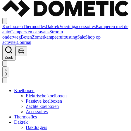
Koelboxen
Thermosfles
Dakrek
Voertuigaccessoires
Kamperen met de
auto
Campers en caravans
Stroom
onderweg
Boten
Zomerkampeeruitrusting
Sale
Shop op
activiteit
Journal
Zoek
0
Koelboxen
Elektrische koelboxen
Passieve koelboxen
Zachte koelboxen
Accessoires
Thermosfles
Dakrek
Dakdragers