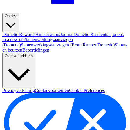
Ontdek
Dometic Rewards
Ambassadors
Journal
Dometic Residential
, opens
in a new tab
Samenwerkingsaanvragen
(Dometic)
Samenwerkingsaanvragen (Front Runner Dometic)
Shows
en beurzen
Beoordelingen
Over & Juridisch
Privacyverklaring
Cookievoorkeuren
Cookie Preferences