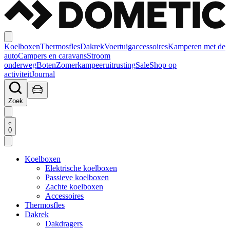
Koelboxen
Thermosfles
Dakrek
Voertuigaccessoires
Kamperen met de
auto
Campers en caravans
Stroom
onderweg
Boten
Zomerkampeeruitrusting
Sale
Shop op
activiteit
Journal
Zoek
0
Koelboxen
Elektrische koelboxen
Passieve koelboxen
Zachte koelboxen
Accessoires
Thermosfles
Dakrek
Dakdragers