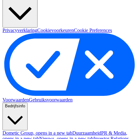
Privacyverklaring
Cookievoorkeuren
Cookie Preferences
Voorwaarden
Gebruiksvoorwaarden
Bedrijfsinfo
Dometic Group
, opens in a new tab
Duurzaamheid
PR & Media
,
opens in a new tab
Nieuws
, opens in a new tab
Investor Relations
,