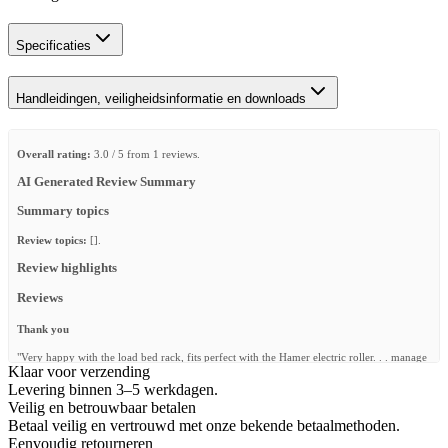
Specificaties
Handleidingen, veiligheidsinformatie en downloads
Overall rating:
3.0 / 5 from 1 reviews.
AI Generated Review Summary
Summary topics
Review topics:
[].
Review highlights
Reviews
Thank you
"Very happy with the load bed rack, fits perfect with the Hamer electric roller. . . manage
Klaar voor verzending
to leave the factory sports bar on and there is no hanging at the back."
Levering binnen 3–5 werkdagen.
—
Alfonso N.
(
3/5
)
Veilig en betrouwbaar betalen
Betaal veilig en vertrouwd met onze bekende betaalmethoden.
Q&A
Eenvoudig retourneren