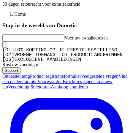
30 dagen retourrecht voor extra zekerheid.
Home
Stap in de wereld van Dometic
Voer uw e-mailadres in
[
0
1
]
10% KORTING OP JE EERSTE BESTELLING
[
0
2
]
VROEGE TOEGANG TOT PRODUCTLANCERINGEN
[
0
3
]
EXCLUSIEVE AANBIEDINGEN
Rust uw voertuig uit
Support
Ondersteuning
Product registratieformulier
Veelgestelde vragen
Vind
een dealer
Garantie
Voorwaarden
Brochures
, opens in a new
tab
Verzending & retouren
Aankoop annuleren