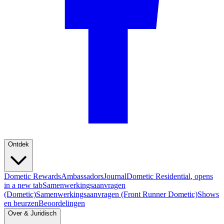
Ontdek
Dometic Rewards
Ambassadors
Journal
Dometic Residential
, opens
in a new tab
Samenwerkingsaanvragen
(Dometic)
Samenwerkingsaanvragen (Front Runner Dometic)
Shows
en beurzen
Beoordelingen
Over & Juridisch