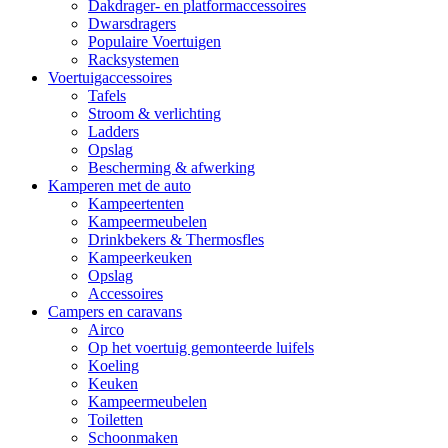
Dakdrager- en platformaccessoires
Dwarsdragers
Populaire Voertuigen
Racksystemen
Voertuigaccessoires
Tafels
Stroom & verlichting
Ladders
Opslag
Bescherming & afwerking
Kamperen met de auto
Kampeertenten
Kampeermeubelen
Drinkbekers & Thermosfles
Kampeerkeuken
Opslag
Accessoires
Campers en caravans
Airco
Op het voertuig gemonteerde luifels
Koeling
Keuken
Kampeermeubelen
Toiletten
Schoonmaken