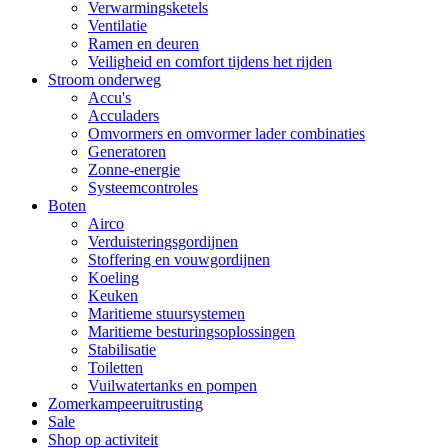
Verwarmingsketels
Ventilatie
Ramen en deuren
Veiligheid en comfort tijdens het rijden
Stroom onderweg
Accu's
Acculaders
Omvormers en omvormer lader combinaties
Generatoren
Zonne-energie
Systeemcontroles
Boten
Airco
Verduisteringsgordijnen
Stoffering en vouwgordijnen
Koeling
Keuken
Maritieme stuursystemen
Maritieme besturingsoplossingen
Stabilisatie
Toiletten
Vuilwatertanks en pompen
Zomerkampeeruitrusting
Sale
Shop op activiteit