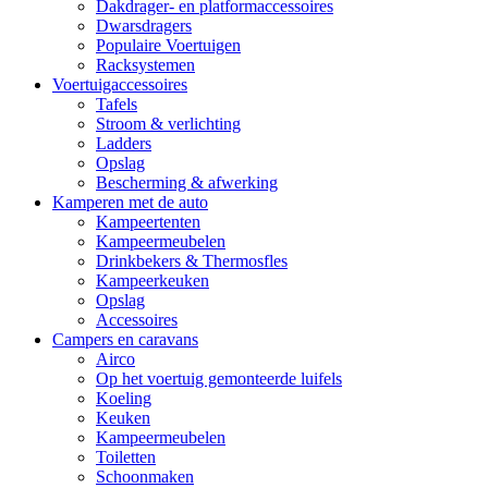
Dakdrager- en platformaccessoires
Dwarsdragers
Populaire Voertuigen
Racksystemen
Voertuigaccessoires
Tafels
Stroom & verlichting
Ladders
Opslag
Bescherming & afwerking
Kamperen met de auto
Kampeertenten
Kampeermeubelen
Drinkbekers & Thermosfles
Kampeerkeuken
Opslag
Accessoires
Campers en caravans
Airco
Op het voertuig gemonteerde luifels
Koeling
Keuken
Kampeermeubelen
Toiletten
Schoonmaken