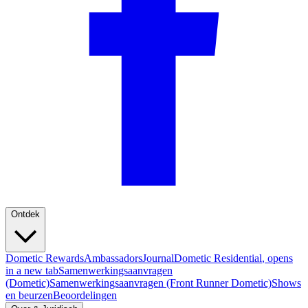
Ontdek
Dometic Rewards
Ambassadors
Journal
Dometic Residential
, opens
in a new tab
Samenwerkingsaanvragen
(Dometic)
Samenwerkingsaanvragen (Front Runner Dometic)
Shows
en beurzen
Beoordelingen