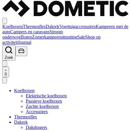
Koelboxen
Thermosfles
Dakrek
Voertuigaccessoires
Kamperen met de
auto
Campers en caravans
Stroom
onderweg
Boten
Zomerkampeeruitrusting
Sale
Shop op
activiteit
Journal
Zoek
0
Koelboxen
Elektrische koelboxen
Passieve koelboxen
Zachte koelboxen
Accessoires
Thermosfles
Dakrek
Dakdragers