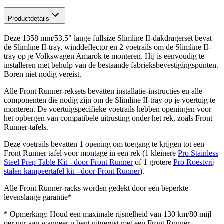
Productdetails
Deze 1358 mm/53,5" lange fullsize Slimline II-dakdragerset bevat
de Slimline II-tray, winddeflector en 2 voetrails om de Slimline II-
tray op je Volkswagen Amarok te monteren. Hij is eenvoudig te
installeren met behulp van de bestaande fabrieksbevestigingspunten.
Boren niet nodig vereist.
Alle Front Runner-reksets bevatten installatie-instructies en alle
componenten die nodig zijn om de Slimline II-tray op je voertuig te
monteren. De voertuigspecifieke voetrails hebben openingen voor
het opbergen van compatibele uitrusting onder het rek, zoals Front
Runner-tafels.
Deze voetrails bevatten 1 opening om toegang te krijgen tot een
Front Runner tafel voor montage in een rek (1 kleinere
Pro Stainless
Steel Prep Table Kit - door Front Runner
of 1 grotere
Pro Roestvrij
stalen kampeertafel kit - door Front Runner
).
Alle Front Runner-racks worden gedekt door een beperkte
levenslange garantie*
* Opmerking: Houd een maximale rijsnelheid van 130 km/80 mijl
per uur aan wanneer u bent uitgerust met een Front Runner-