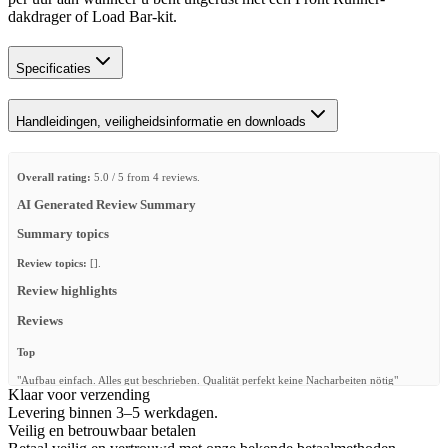
dakdrager of Load Bar-kit.
Specificaties
Handleidingen, veiligheidsinformatie en downloads
Overall rating:
5.0 / 5 from 4 reviews.
AI Generated Review Summary
Summary topics
Review topics:
[].
Review highlights
Reviews
Top
"Aufbau einfach. Alles gut beschrieben. Qualität perfekt keine Nacharbeiten nötig"
Klaar voor verzending
—
Jens K.
(
5/5
)
Levering binnen 3–5 werkdagen.
Veilig en betrouwbaar betalen
Absolutes Upgrade