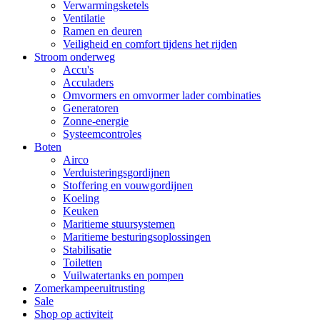
Verwarmingsketels
Ventilatie
Ramen en deuren
Veiligheid en comfort tijdens het rijden
Stroom onderweg
Accu's
Acculaders
Omvormers en omvormer lader combinaties
Generatoren
Zonne-energie
Systeemcontroles
Boten
Airco
Verduisteringsgordijnen
Stoffering en vouwgordijnen
Koeling
Keuken
Maritieme stuursystemen
Maritieme besturingsoplossingen
Stabilisatie
Toiletten
Vuilwatertanks en pompen
Zomerkampeeruitrusting
Sale
Shop op activiteit