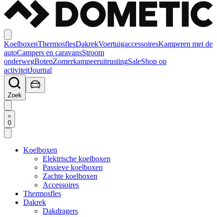
Koelboxen
Thermosfles
Dakrek
Voertuigaccessoires
Kamperen met de
auto
Campers en caravans
Stroom
onderweg
Boten
Zomerkampeeruitrusting
Sale
Shop op
activiteit
Journal
Zoek
0
Koelboxen
Elektrische koelboxen
Passieve koelboxen
Zachte koelboxen
Accessoires
Thermosfles
Dakrek
Dakdragers