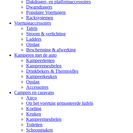
Dakdrager- en platformaccessoires
Dwarsdragers
Populaire Voertuigen
Racksystemen
Voertuigaccessoires
Tafels
Stroom & verlichting
Ladders
Opslag
Bescherming & afwerking
Kamperen met de auto
Kampeertenten
Kampeermeubelen
Drinkbekers & Thermosfles
Kampeerkeuken
Opslag
Accessoires
Campers en caravans
Airco
Op het voertuig gemonteerde luifels
Koeling
Keuken
Kampeermeubelen
Toiletten
Schoonmaken